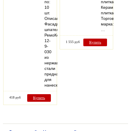
по:
плитка;
10
Керамическая
шт.
плитка
Описание:
Торговая
Фасадный
марка:
шпатель
…
РемоКолор
12-
1 555 руб
Купить
9-
030
из
нержавеющей
стали
предназначен
для
нанесения…
418 руб
Купить