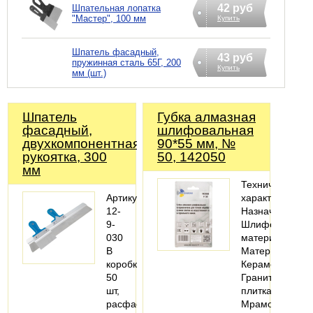
42 руб
Шпательная лопатка
"Мастер", 100 мм
Купить
Шпатель фасадный,
43 руб
пружинная сталь 65Г, 200
Купить
мм (шт.)
Шпатель
Губка алмазная
фасадный,
шлифовальная
двухкомпонентная
90*55 мм, №
рукоятка, 300
50, 142050
мм
Технические
Артикул:
характеристики
12-
Назначение:
9-
Шлифовать
030
материал
В
Материалы:
коробке:
Керамогранит;
50
Гранитная
шт,
плитка;
расфасовано
Мраморная