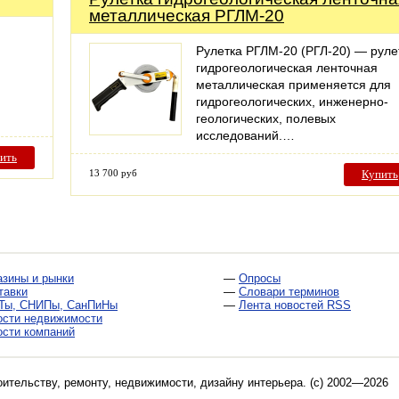
металлическая РГЛМ-20
Рулетка РГЛМ-20 (РГЛ-20) — руле
гидрогеологическая ленточная
металлическая применяется для
гидрогеологических, инженерно-
геологических, полевых
исследований.…
ить
13 700 руб
Купить
азины и рынки
—
Опросы
тавки
—
Словари терминов
Ты, СНИПы, СанПиНы
—
Лента новостей RSS
ости недвижимости
ости компаний
оительству, ремонту, недвижимости, дизайну интерьера
. (c) 2002—2026