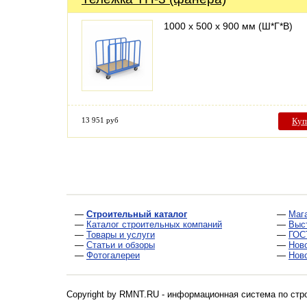
1000 х 500 х 900 мм (Ш*Г*В)
13 951 руб
Куп
—
Строительный каталог
—
Маг
—
Каталог строительных компаний
—
Выс
—
Товары и услуги
—
ГОС
—
Статьи и обзоры
—
Нов
—
Фотогалереи
—
Нов
Copyright by RMNT.RU - информационная система по
стр