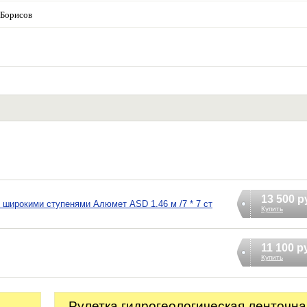
Борисов
13 500 р
широкими ступенями Алюмет ASD 1.46 м /7 * 7 ст
Купить
11 100 р
Купить
Рулетка гидрогеологическая ленточна