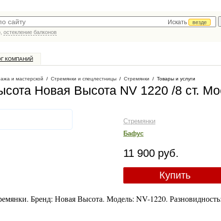
Искать
везде
р,
остекление балконов
ОГ КОМПАНИЙ
ража и мастерской
/
Стремянки и спецлестницы
/
Стремянки
/
Товары и услуги
сота Новая Высота NV 1220 /8 ст
. Мо
Стремянки
Бафус
11 900 руб.
Купить
емянки. Бренд: Новая Высота. Модель: NV-1220. Разновидность: 