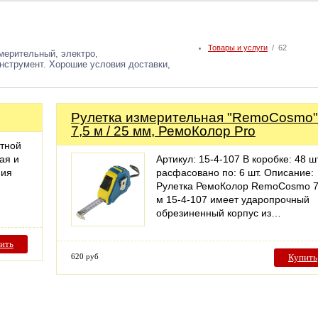
Товары и услуги
/ 62
мерительный, электро,
нструмент. Хорошие условия доставки,
Рулетка измерительная "RemoCosmo"
7,5 м / 25 мм, РемоКолор Pro
атной
ая и
Артикул: 15-4-107 В коробке: 48 шт
ния
расфасовано по: 6 шт. Описание:
Рулетка РемоКолор RemoCosmo 7
м 15-4-107 имеет ударопрочный
обрезиненный корпус из…
ить
620 руб
Купить