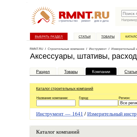
Наприме
строительство
ремонт
дом и дача
ВЫБРАТЬ РАЗДЕЛ
СТАТЬИ
ТОВАРЫ
КАТАЛ
RMNT.RU
/
Строительные компании
/
Инструмент
/
Измерительный 
Аксессуары, штативы, расхо
Раздел
Товары
Компании
Стать
Каталог строительных компаний
Название компании:
Город:
Регион:
Инструмент —
1641
/
Измерительный инст
Каталог компаний