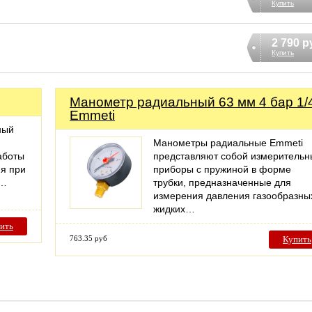
Купить
2 790 р
Купить
Манометр радиальный 63 мм 4 бар 1/
Emmeti
ный
Манометры радиальные Emmeti
аботы
представляют собой измерительн
ия при
приборы с пружиной в форме
ь…
трубки, предназначенные для
измерения давления газообразны
жидких…
ить
763.35 руб
Купить