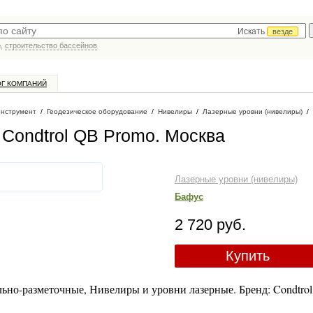
Искать
везде
р,
строительство бассейнов
ОГ КОМПАНИЙ
инструмент
/
Геодезическое оборудование
/
Нивелиры
/
Лазерные уровни (нивелиры)
/
Condtrol QB Promo
. Москва
Лазерные уровни (нивелиры)
Бафус
2 720 руб.
Купить
но-разметочные, Нивелиры и уровни лазерные. Бренд: Condtrol