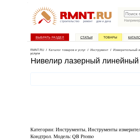
Наприме
строительство
ремонт
дом и дача
ВЫБРАТЬ РАЗДЕЛ
СТАТЬИ
ТОВАРЫ
КАТАЛ
RMNT.RU
/
Каталог товаров и услуг
/
Инструмент
/
Измерительный 
услуги
Нивелир лазерный линейный 
Категории: Инструменты, Инструменты измеритель
Кондтрол. Модель: QB Promo