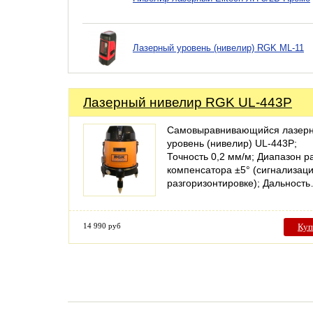
Лазерный уровень (нивелир) RGK ML-11
Лазерный нивелир RGK UL-443P
Cамовыравнивающийся лазер
уровень (нивелир) UL-443P;
Точность 0,2 мм/м; Диапазон р
компенсатора ±5° (сигнализац
разгоризонтировке); Дальност
14 990 руб
Куп