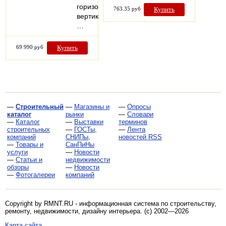
горизонтальная,
763.35 руб
Купить
вертикальная;
…
69 990 руб
Купить
—
Строительный
—
Магазины и
—
Опросы
каталог
рынки
—
Словари
—
Каталог
—
Выставки
терминов
строительных
—
ГОСТы,
—
Лента
компаний
СНИПы,
новостей RSS
—
Товары и
СанПиНы
услуги
—
Новости
—
Статьи и
недвижимости
обзоры
—
Новости
—
Фотогалереи
компаний
Copyright by RMNT.RU - информационная система по
строительству,
ремонту, недвижимости, дизайну интерьера
. (c) 2002—2026
Карта сайта