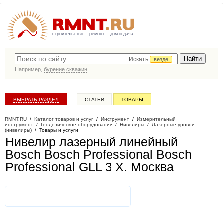
строительство
ремонт
дом и дача
Искать
везде
Например,
бурение скважин
ВЫБРАТЬ РАЗДЕЛ
СТАТЬИ
ТОВАРЫ
КАТАЛОГ КОМПАНИЙ
RMNT.RU
/
Каталог товаров и услуг
/
Инструмент
/
Измерительный
инструмент
/
Геодезическое оборудование
/
Нивелиры
/
Лазерные уровни
(нивелиры)
/
Товары и услуги
Нивелир лазерный линейный
Bosch Bosch Professional Bosch
Professional GLL 3 X
. Москва