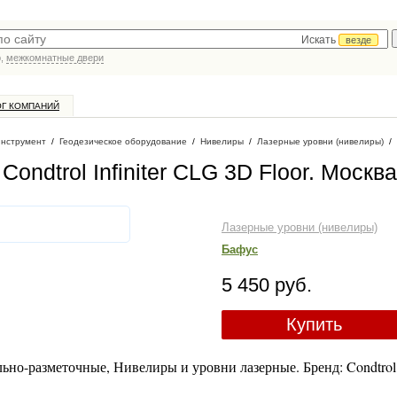
Искать
везде
р,
межкомнатные двери
ОГ КОМПАНИЙ
инструмент
/
Геодезическое оборудование
/
Нивелиры
/
Лазерные уровни (нивелиры)
/
ndtrol Infiniter CLG 3D Floor
. Москва
Лазерные уровни (нивелиры)
Бафус
5 450 руб.
Купить
но-разметочные, Нивелиры и уровни лазерные. Бренд: Condtrol