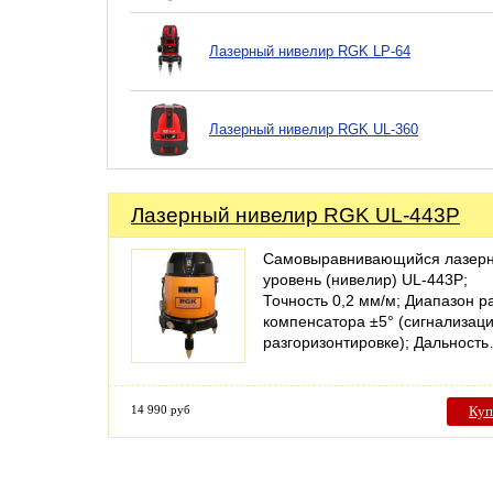
Лазерный нивелир RGK LP-64
Лазерный нивелир RGK UL-360
Лазерный нивелир RGK UL-443P
Cамовыравнивающийся лазер
уровень (нивелир) UL-443P;
Точность 0,2 мм/м; Диапазон р
компенсатора ±5° (сигнализац
разгоризонтировке); Дальност
14 990 руб
Куп