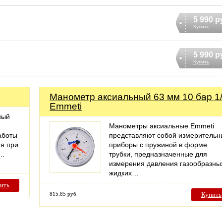
5 990 р
Купить
5 990 р
Купить
Манометр аксиальный 63 мм 10 бар 1/
Emmeti
ный
Манометры аксиальные Emmeti
аботы
представляют собой измерительн
ия при
приборы с пружиной в форме
ь…
трубки, предназначенные для
измерения давления газообразны
жидких…
ить
815.85 руб
Купить