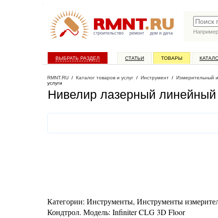
Наприме
строительство
ремонт
дом и дача
ВЫБРАТЬ РАЗДЕЛ
СТАТЬИ
ТОВАРЫ
КАТАЛ
RMNT.RU
/
Каталог товаров и услуг
/
Инструмент
/
Измерительный 
услуги
Нивелир лазерный линейный Co
Категории: Инструменты, Инструменты измеритель
Кондтрол. Модель: Infiniter CLG 3D Floor