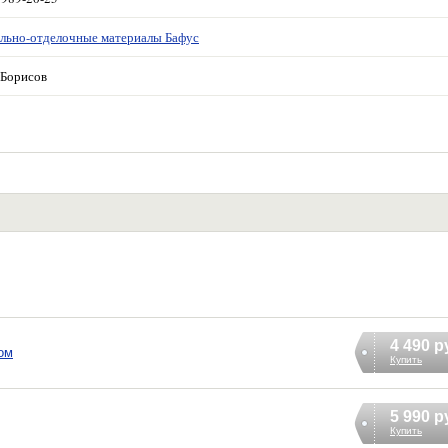
льно-отделочные материалы Бафус
Борисов
4 490 р
ом
Купить
5 990 р
Купить