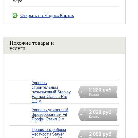
лицо:
Открыть на Яндекс.Картах
Похожие товары и
услуги
Уровень
строительный
2 220 руб
пузырьковый Stanley
Купить
Fatmax Classic Pro
1.2 м
Уровень усиленный
2 020 руб
фрезерованный Fit
Купить
Профи Стайл 2 м
Правило с ребром
2 090 руб
жесткости Stayer