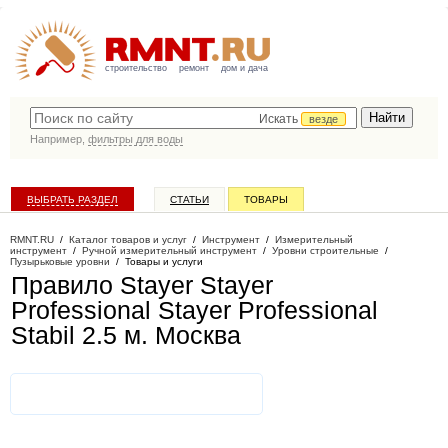
строительство
ремонт
дом и дача
Искать
везде
Например,
фильтры для воды
ВЫБРАТЬ РАЗДЕЛ
СТАТЬИ
ТОВАРЫ
КАТАЛОГ КОМПАНИЙ
RMNT.RU
/
Каталог товаров и услуг
/
Инструмент
/
Измерительный
инструмент
/
Ручной измерительный инструмент
/
Уровни строительные
/
Пузырьковые уровни
/
Товары и услуги
Правило Stayer Stayer
Professional Stayer Professional
Stabil 2.5 м
. Москва