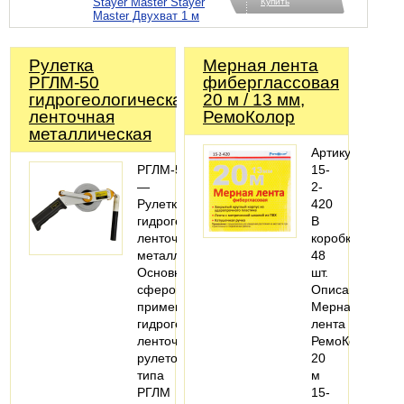
Stayer Master Stayer
Купить
Master Двухват 1 м
Рулетка
Мерная лента
РГЛМ-50
фиберглассовая
гидрогеологическая
20 м / 13 мм,
ленточная
РемоКолор
металлическая
Артикул:
РГЛМ-50
15-
—
2-
Рулетка
420
гидрогеологическая
В
ленточная
коробке:
металлическая.
48
Основной
шт.
сферой
Описание:
применения
Мерная
гидрогеологических
лента
ленточных
РемоКолор
рулеток
20
типа
м
РГЛМ
15-