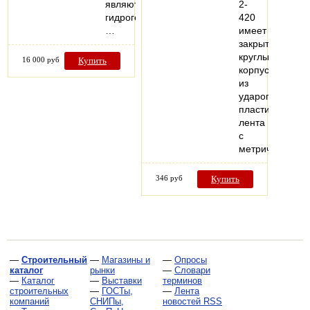
являются
2-
гидрогеологические,
420
…
имеет
закрытый
круглый
16 000 руб
Купить
корпус
из
ударопрочного
пластика,
лента
с
метрической…
346 руб
Купить
—
Строительный
—
Магазины и
—
Опросы
каталог
рынки
—
Словари
—
Каталог
—
Выставки
терминов
строительных
—
ГОСТы,
—
Лента
компаний
СНИПы,
новостей RSS