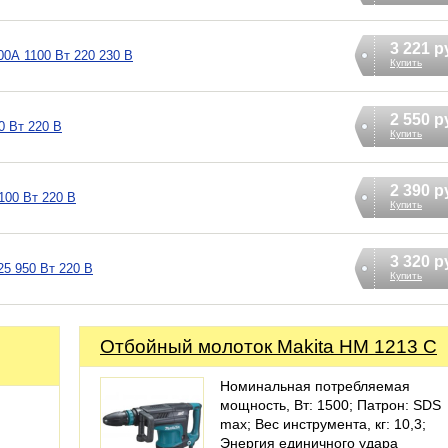
3 221 р
0А 1100 Вт 220 230 В
Купить
2 550 р
0 Вт 220 В
Купить
2 390 р
100 Вт 220 В
Купить
3 320 р
5 950 Вт 220 В
Купить
Отбойный молоток Makita HM 1213 C
Номинальная потребляемая
мощность, Вт: 1500; Патрон: SDS
max; Вес инструмента, кг: 10,3;
Энергия единичного удара