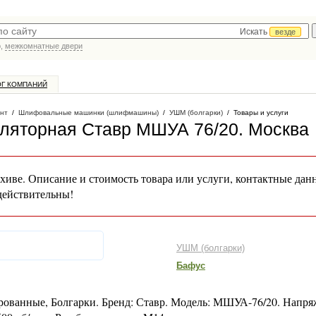
Искать
везде
р,
межкомнатные двери
ОГ КОМПАНИЙ
нт
/
Шлифовальные машинки (шлифмашины)
/
УШМ (болгарки)
/
Товары и услуги
ляторная Ставр МШУА 76/20
. Москва
хиве. Описание и стоимость товара или услуги, контактные дан
действительны!
УШМ (болгарки)
Бафус
ованные, Болгарки. Бренд: Ставр. Модель: МШУА-76/20. Напря