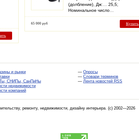
(долбление), Дж:… 25,5;
Номинальное число…
65 000 руб
Купить
ить
азины и рынки
—
Опросы
тавки
—
Словари терминов
Ты, СНИПы, СанПиНы
—
Лента новостей RSS
ости недвижимости
ости компаний
оительству, ремонту, недвижимости, дизайну интерьера
. (c) 2002—2026