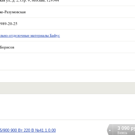
ая ул., д. 2, стр. 9, Москва, 129344
ко-Разумовская
 989-20-25
льно-отделочные материалы Бафус
Борисов
3 090 р
900 900 Вт 220 В №41.1.0.00
Купить