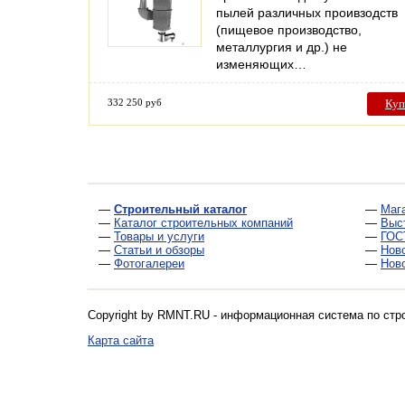
пылей различных проивзодств
(пищевое производство,
металлургия и др.) не
изменяющих…
332 250 руб
Куп
—
Строительный каталог
—
Маг
—
Каталог строительных компаний
—
Выс
—
Товары и услуги
—
ГОС
—
Статьи и обзоры
—
Нов
—
Фотогалереи
—
Нов
Copyright by RMNT.RU - информационная система по
стр
Карта сайта