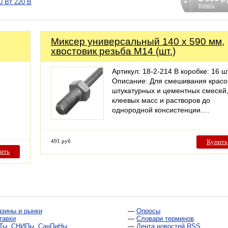
0 Вт 220 В
Купить
Миксер универсальный 140 х 590 мм,
хвостовик резьба М14 (шт.)
Артикул: 18-2-214 В коробке: 16 шт
Описание: Для смешивания красо
штукатурных и цементных смесей
клеевых масс и растворов до
однородной консистенции.…
491 руб
Купить
ить
азины и рынки
—
Опросы
тавки
—
Словари терминов
Ты, СНИПы, СанПиНы
—
Лента новостей RSS