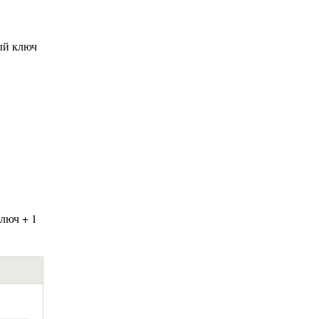
ый ключ
люч + 1