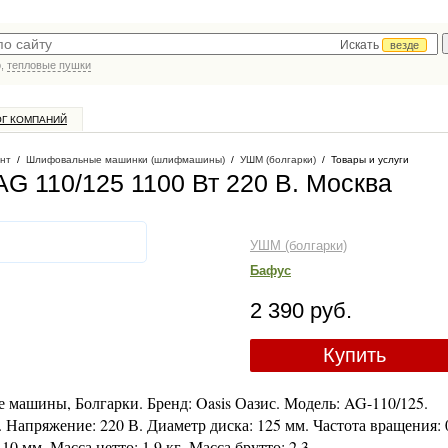
Искать
везде
р,
тепловые пушки
ОГ КОМПАНИЙ
нт
/
Шлифовальные машинки (шлифмашины)
/
УШМ (болгарки)
/
Товары и услуги
G 110/125 1100 Вт 220 В
. Москва
УШМ (болгарки)
Бафус
2 390 руб.
Купить
ашины, Болгарки. Бренд: Oasis Оазис. Модель: AG-110/125.
. Напряжение: 220 В. Диаметр диска: 125 мм. Частота вращения: 
0 мм. Масса нетто: 1.9 кг. Масса брутто: 2,3