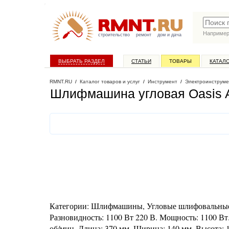
Наприме
строительство
ремонт
дом и дача
ВЫБРАТЬ РАЗДЕЛ
СТАТЬИ
ТОВАРЫ
КАТАЛ
RMNT.RU
/
Каталог товаров и услуг
/
Инструмент
/
Электроинструме
Шлифмашина угловая Oasis A
Категории: Шлифмашины, Угловые шлифовальные м
Разновидность: 1100 Вт 220 В. Мощность: 1100 Вт
об/мин. Длина: 370 мм. Ширина: 140 мм. Высота: 11