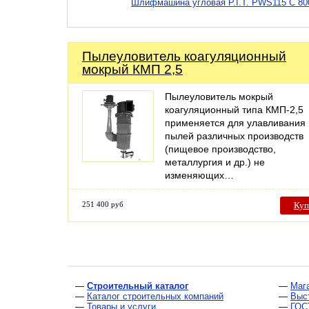
Шлифмашина угловая P.I.T. PWS115 C 80
Пылеуловитель коагуляционный
мокрый КМП 2,5
Пылеуловитель мокрый
коагуляционный типа КМП-2,5
применяется для улавливания
пылей различных производств
(пищевое производство,
металлургия и др.) не
изменяющих…
251 400 руб
Куп
—
Строительный каталог
—
Маг
—
Каталог строительных компаний
—
Выс
—
Товары и услуги
—
ГОС