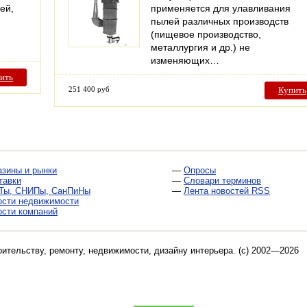
ей,
применяется для улавливания
пылей различных производств
(пищевое производство,
металлургия и др.) не
изменяющих…
ить
251 400 руб
Купить
азины и рынки
—
Опросы
тавки
—
Словари терминов
Ты, СНИПы, СанПиНы
—
Лента новостей RSS
ости недвижимости
ости компаний
оительству, ремонту, недвижимости, дизайну интерьера
. (c) 2002—2026