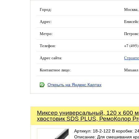
Город:
Москва,
Адрес:
Енисейск
Метро:
Петровс
Телефон:
+7 (495)
Адрес сайта:
Строите
Контактное лицо:
Михаил 
Открыть на Яндекс.Картах
Миксер универсальный, 120 х 600 м
хвостовик SDS PLUS, РемоКолор Pr
Артикул: 18-2-122 В коробке: 24
Описание: Для смешивания кра