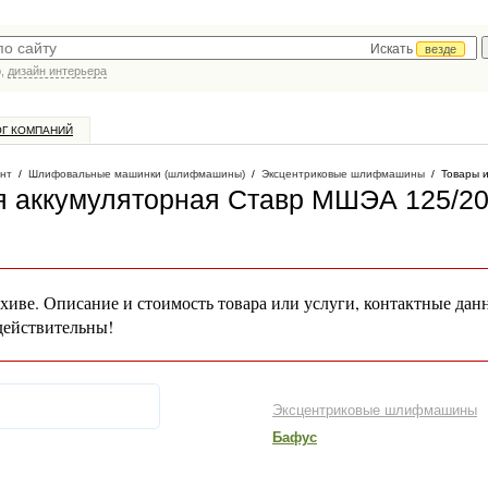
Искать
везде
р,
дизайн интерьера
ОГ КОМПАНИЙ
нт
/
Шлифовальные машинки (шлифмашины)
/
Эксцентриковые шлифмашины
/
Товары и
 аккумуляторная Ставр МШЭА 125/2
хиве. Описание и стоимость товара или услуги, контактные дан
действительны!
Эксцентриковые шлифмашины
Бафус