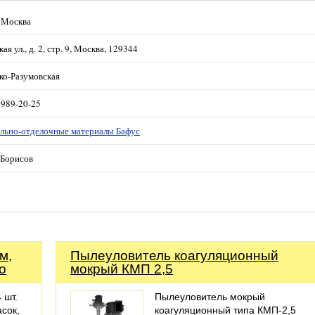
 Москва
ая ул., д. 2, стр. 9, Москва, 129344
ко-Разумовская
 989-20-25
льно-отделочные материалы Бафус
Борисов
м,
Пылеуловитель коагуляционный
o
мокрый КМП 2,5
 шт.
Пылеуловитель мокрый
сок,
коагуляционный типа КМП-2,5