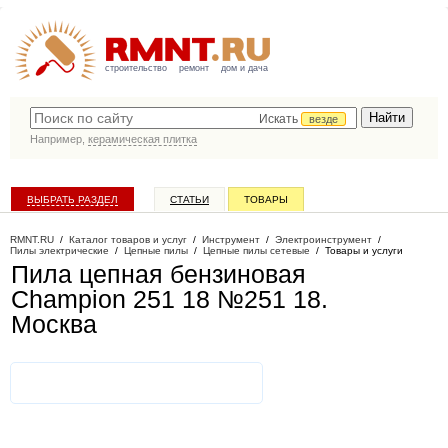
строительство
ремонт
дом и дача
Искать
везде
Например,
керамическая плитка
ВЫБРАТЬ РАЗДЕЛ
СТАТЬИ
ТОВАРЫ
КАТАЛОГ КОМПАНИЙ
RMNT.RU
/
Каталог товаров и услуг
/
Инструмент
/
Электроинструмент
/
Пилы электрические
/
Цепные пилы
/
Цепные пилы сетевые
/
Товары и услуги
Пила цепная бензиновая
Champion 251 18 №251 18
.
Москва