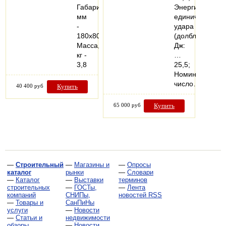
Габариты,
Энергия
мм
единичного
-
удара
180х80х660
(долбление),
Масса,
Дж:
кг -
…
3,8
25,5;
Номинальное
число…
40 400 руб
Купить
65 000 руб
Купить
—
Строительный
—
Магазины и
—
Опросы
каталог
рынки
—
Словари
—
Каталог
—
Выставки
терминов
строительных
—
ГОСТы,
—
Лента
компаний
СНИПы,
новостей RSS
—
Товары и
СанПиНы
услуги
—
Новости
—
Статьи и
недвижимости
обзоры
—
Новости