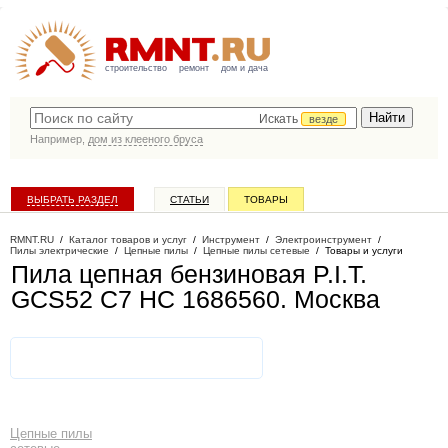
строительство
ремонт
дом и дача
Искать
везде
Например,
дом из клееного бруса
ВЫБРАТЬ РАЗДЕЛ
СТАТЬИ
ТОВАРЫ
КАТАЛОГ КОМПАНИЙ
RMNT.RU
/
Каталог товаров и услуг
/
Инструмент
/
Электроинструмент
/
Пилы электрические
/
Цепные пилы
/
Цепные пилы сетевые
/
Товары и услуги
Пила цепная бензиновая P.I.T.
GCS52 C7 НС 1686560
. Москва
Цепные пилы