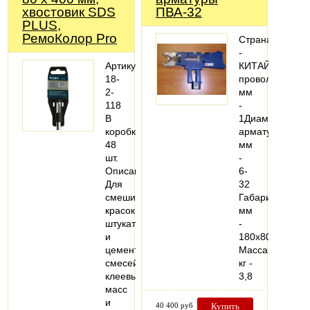
хвостовик SDS
ПВА-32
PLUS,
РемоКолор Pro
Страна
-
Артикул:
КИТАЙДиаметр
18-
проволоки,
2-
мм
118
-
В
1Диаметр
коробке:
арматуры,
48
мм
шт.
-
Описание:
6-
Для
32
смешивания
Габариты,
красок,
мм
штукатурных
-
и
180х80х660
цементных
Масса,
смесей,
кг -
клеевых
3,8
масс
и
40 400 руб
Купить