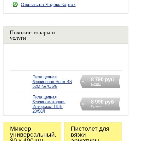
Открыть на Яндекс.Картах
Похожие товары и
услуги
Пила цепная
8 790 руб
бензиновая Huter BS
Купить
52M №70/6/9
Пила цепная
8 990 руб
бензиномоторная
Интерскол ПЦБ
Купить
20/58Л
Миксер
Пистолет для
универсальный,
вязки
80 х 400 мм,
арматуры