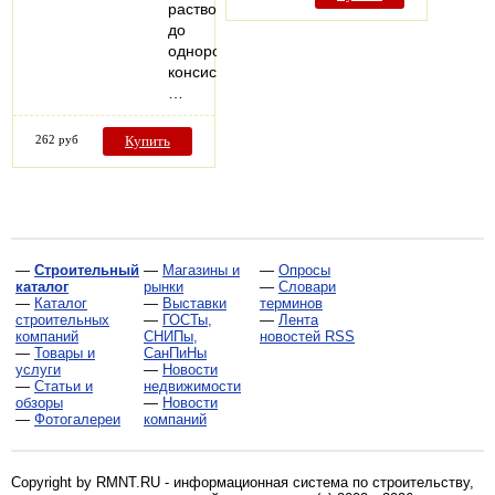
растворов
до
однородной
консистенции.
…
262 руб
Купить
—
Строительный
—
Магазины и
—
Опросы
каталог
рынки
—
Словари
—
Каталог
—
Выставки
терминов
строительных
—
ГОСТы,
—
Лента
компаний
СНИПы,
новостей RSS
—
Товары и
СанПиНы
услуги
—
Новости
—
Статьи и
недвижимости
обзоры
—
Новости
—
Фотогалереи
компаний
Copyright by RMNT.RU - информационная система по
строительству,