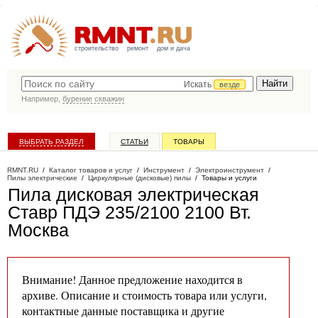
строительство
ремонт
дом и дача
Искать
везде
Например,
бурение скважин
ВЫБРАТЬ РАЗДЕЛ
СТАТЬИ
ТОВАРЫ
КАТАЛОГ КОМПАНИЙ
RMNT.RU
/
Каталог товаров и услуг
/
Инструмент
/
Электроинструмент
/
Пилы электрические
/
Циркулярные (дисковые) пилы
/
Товары и услуги
Пила дисковая электрическая
Ставр ПДЭ 235/2100 2100 Вт
.
Москва
Внимание! Данное предложение находится в
архиве. Описание и стоимость товара или услуги,
контактные данные поставщика и другие