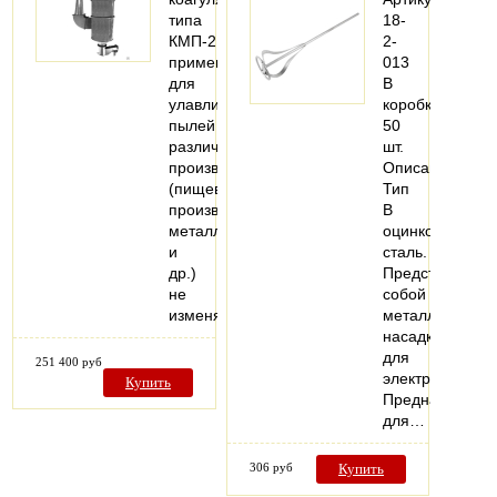
типа
18-
КМП-2,5
2-
применяется
013
для
В
улавливания
коробке:
пылей
50
различных
шт.
производств
Описание:
(пищевое
Тип
производство,
В
металлургия
оцинкованная
и
сталь.
др.)
Представляет
не
собой
изменяющих…
металлическую
насадку
для
251 400 руб
электроинструм
Купить
Предназначен
для…
306 руб
Купить