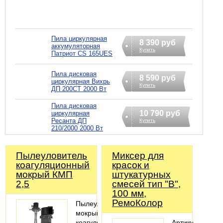
Пила циркулярная
8 390 руб
аккумуляторная
Купить
Патриот CS 165UES
Пила дисковая
8 590 руб
циркулярная Вихрь
Купить
ДП 200СТ 2000 Вт
Пила дисковая
10 790 руб
циркулярная
Ресанта ДП
Купить
210/2000 2000 Вт
Пылеуловитель
Миксер для
коагуляционный
красок и
мокрый КМП
штукатурных
2,5
смесей тип "В",
100 мм,
РемоКолор
Пылеуловитель
мокрый
коагуляционный
Артикул: