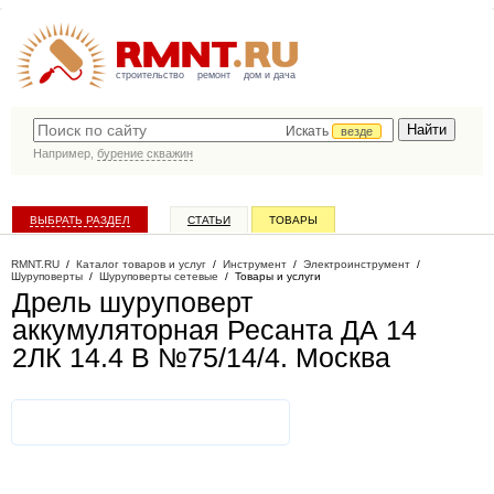
строительство
ремонт
дом и дача
Искать
везде
Например,
бурение скважин
ВЫБРАТЬ РАЗДЕЛ
СТАТЬИ
ТОВАРЫ
КАТАЛОГ КОМПАНИЙ
RMNT.RU
/
Каталог товаров и услуг
/
Инструмент
/
Электроинструмент
/
Шуруповерты
/
Шуруповерты сетевые
/
Товары и услуги
Дрель шуруповерт
аккумуляторная Ресанта ДА 14
2ЛК 14.4 В №75/14/4
. Москва