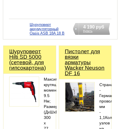
Шуруповерт
4 190 руб
аккумуляторный
Купить
Oasis ASB 18A 18 В
Шуруповерт
Пистолет для
Hilti SD 5000
вязки
(сетевой, для
арматуры
гипсокартона)
Wacker Neuson
DF 16
Максимальный
крутящий
Страна
момент
-
9.5
ГерманияДиам
Нм;
проволоки,
Размеры
мм
(ДxШxВ)
-
300
1,1Количество
x
узлов
77
на