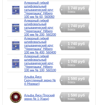
Алмазный гибкий
шлифовальный
1 740 руб
гальванический круг
Купить
"Черепашка" Hilberg
100 мм № 60, 560060
Алмазный гибкий
шлифовальный
1 740 руб
гальванический круг
Купить
"Черепашка" Hilberg
100 мм № 200, 560200
Алмазный гибкий
шлифовальный
1 740 руб
гальванический круг
Купить
"Черепашка" Hilberg
100 мм № 400, 560400
Алмазный гибкий
шлифовальный
1 740 руб
гальванический круг
Купить
"Черепашка" Hilberg
100 мм № 100, 560100
Альфа Диск
1 590 руб
Скругленный зерно №
Купить
4 (Нормал)
1 590 руб
Альфа Диск Плоский
зерно № 1 (Хард)
Купить