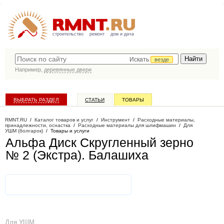
строительство
ремонт
дом и дача
Искать
везде
Например,
деревянные двери
ВЫБРАТЬ РАЗДЕЛ
СТАТЬИ
ТОВАРЫ
КАТАЛОГ КОМПАНИЙ
RMNT.RU
/
Каталог товаров и услуг
/
Инструмент
/
Расходные материалы,
принадлежности, оснастка
/
Расходные материалы для шлифмашин
/
Для
УШМ (болгарок)
/
Товары и услуги
Альфа Диск Скругленный зерно
№ 2 (Экстра)
. Балашиха
Для УШМ