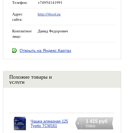
Телефон:
+74954141991
Адрес
http://4tool.ru
сайта:
Контактное
Давид Федорович
лицо:
Открыть на Яндекс.Картах
Похожие товары и
услуги
1 415 руб
Чашка алмазная 125
Турбо TCW161
Купить