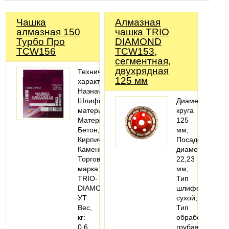
Чашка
Алмазная
алмазная 150
чашка TRIO
Турбо Про
DIAMOND
TCW156
TCW153,
сегментная,
двухрядная
Технические
125 мм
характеристики
Назначение:
Шлифовать
Диаметр
материал
круга
Материалы:
125
Бетон;
мм;
Кирпич;
Посадочный
Камень
диаметр
Торговая
22,23
марка:
мм;
TRIO-
Тип
DIAMOND
шлифовки
УТ
сухой;
Вес,
Тип
кг:
обработки
0,6
грубая;