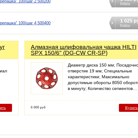
репашка" 100/шаг 2 500200
Купить
1 025 р
репашка" 100/шаг 4 500400
Купить
уг
Алмазная шлифовальная чашка HILTI
SPX 150/6" (DG-CW CR-SP)
Диаметр диска 150 мм; Посадочн
иал
отверстие 19 мм; Специальные
характеристики; Максимально
допустимые обороты 8050 оборот
в минуту; Количество сегментов…
ить
6 000 руб
Купить