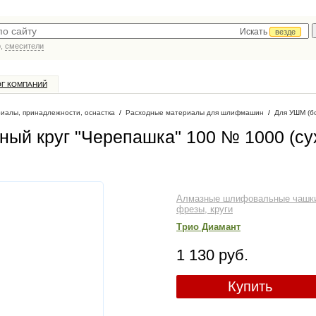
Искать
везде
р,
смесители
ОГ КОМПАНИЙ
иалы, принадлежности, оснастка
/
Расходные материалы для шлифмашин
/
Для УШМ (б
ый круг "Черепашка" 100 № 1000 (су
Алмазные шлифовальные чашк
фрезы, круги
Трио Диамант
1 130 руб.
Купить