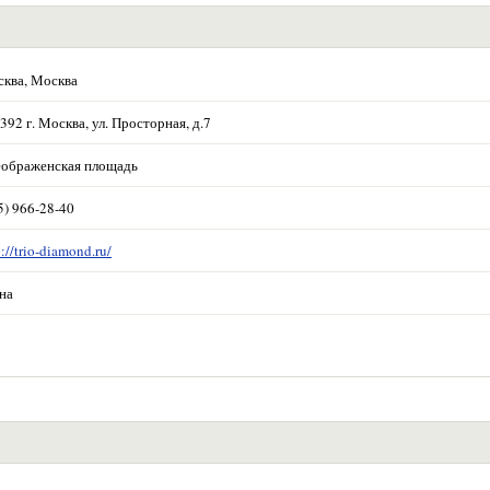
ква, Москва
392 г. Москва, ул. Просторная, д.7
ображенская площадь
5) 966-28-40
p://trio-diamond.ru/
на