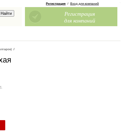
Регистрация
/
Вход для компаний
Регистрация
для компаний
олгарок)
/
хая
и,