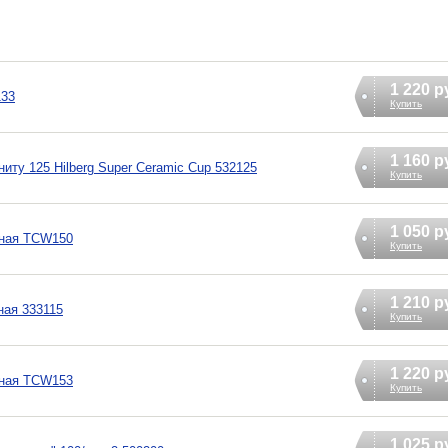
1 220 р
133
Купить
1 160 р
иту 125 Hilberg Super Ceramic Cup 532125
Купить
1 050 р
дная TCW150
Купить
1 210 р
ная 333115
Купить
1 220 р
дная TCW153
Купить
1 025 р