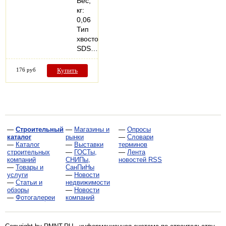
Вес,
кг:
0,06
Тип
хвостовика:
SDS…
176 руб
Купить
—
Строительный
—
Магазины и
—
Опросы
каталог
рынки
—
Словари
—
Каталог
—
Выставки
терминов
строительных
—
ГОСТы,
—
Лента
компаний
СНИПы,
новостей RSS
—
Товары и
СанПиНы
услуги
—
Новости
—
Статьи и
недвижимости
обзоры
—
Новости
—
Фотогалереи
компаний