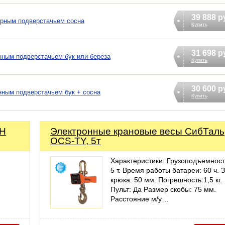
39 888 р
орным подверстачьем сосна
Купить
31 698 р
нным подверстачьем бук или береза
Купить
30 600 р
нным подверстачьем бук + сосна
Купить
-Н
Электронные крановые весы СибТаль
OCS-TY, 5т
Характеристики: Грузоподъемност
5 т. Время работы батареи: 60 ч. 
крюка: 50 мм. Погрешность:1,5 кг.
Пульт: Да Размер скобы: 75 мм.
Расстояние м/у…