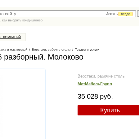
Искать
везде
р,
как выбрать кондиционер
ОГ КОМПАНИЙ
ража и мастерской
/
Верстаки, рабочие столы
/
Товары и услуги
6 разборный
. Молоково
Верстаки, рабочие столы
МетМебельГрупп
35 028 руб.
Купить