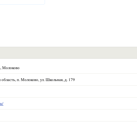
ь, Молоково
область, п. Молоково, ул. Школьная, д. 179
u/