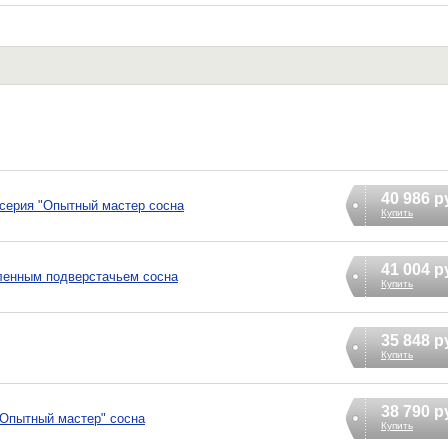
40 986 р
серия "Опытный мастер сосна
Купить
41 004 р
иленным подверстачьем сосна
Купить
35 848 р
Купить
38 790 р
"Опытный мастер" сосна
Купить