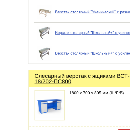
Верстак столярный "Ученический" с разб
Верстак столярный "Школьный+" с усиле
Верстак столярный "Школьный+" с усиле
Слесарный верстак с ящиками ВСТ
18/202-ПС800
1800 х 700 х 805 мм (Ш*Г*В)