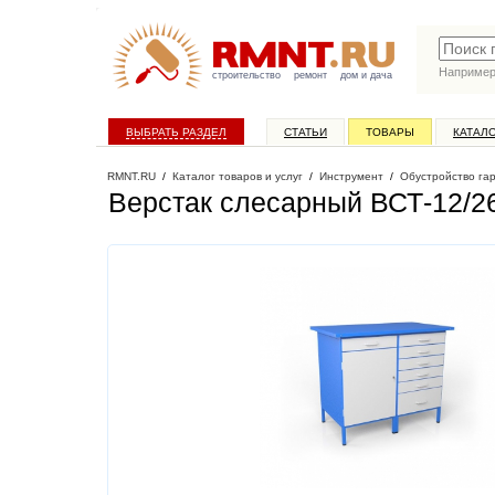
Наприме
строительство
ремонт
дом и дача
ВЫБРАТЬ РАЗДЕЛ
СТАТЬИ
ТОВАРЫ
КАТАЛ
RMNT.RU
/
Каталог товаров и услуг
/
Инструмент
/
Обустройство га
Верстак слесарный ВСТ-12/2