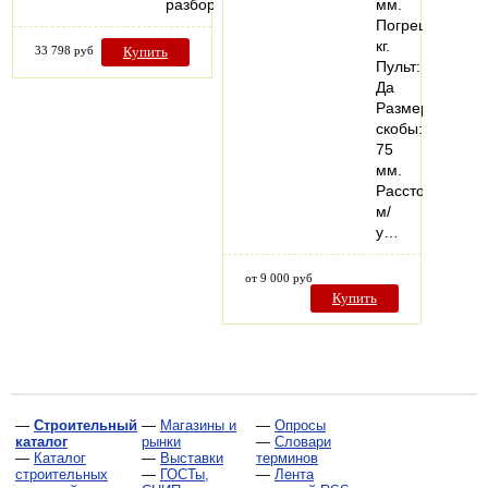
разборный
мм.
Погрешность:1,
кг.
33 798 руб
Купить
Пульт:
Да
Размер
скобы:
75
мм.
Расстояние
м/
у…
от 9 000 руб
Купить
—
Строительный
—
Магазины и
—
Опросы
каталог
рынки
—
Словари
—
Каталог
—
Выставки
терминов
строительных
—
ГОСТы,
—
Лента