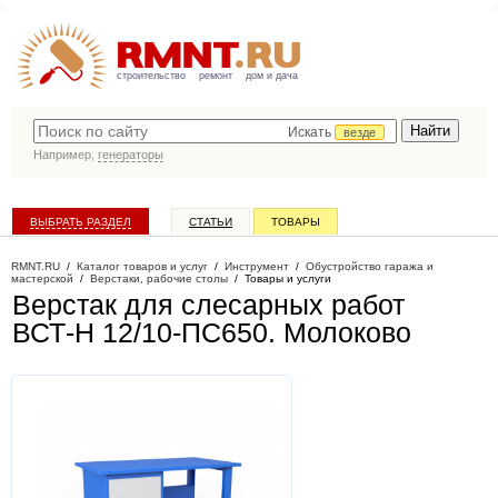
строительство
ремонт
дом и дача
Искать
везде
Например,
генераторы
ВЫБРАТЬ РАЗДЕЛ
СТАТЬИ
ТОВАРЫ
КАТАЛОГ КОМПАНИЙ
RMNT.RU
/
Каталог товаров и услуг
/
Инструмент
/
Обустройство гаража и
мастерской
/
Верстаки, рабочие столы
/
Товары и услуги
Верстак для слесарных работ
ВСТ-Н 12/10-ПС650
. Молоково