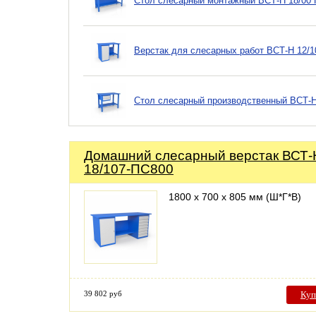
Стол слесарный монтажный ВСТ-Н 18/00 
Верстак для слесарных работ ВСТ-Н 12/
Стол слесарный производственный ВСТ-Н
Домашний слесарный верстак ВСТ-
18/107-ПС800
1800 х 700 х 805 мм (Ш*Г*В)
39 802 руб
Куп