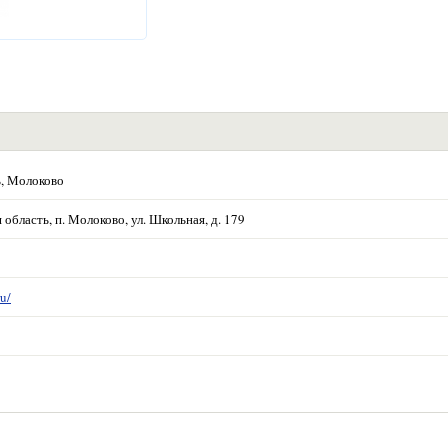
ь, Молоково
область, п. Молоково, ул. Школьная, д. 179
u/