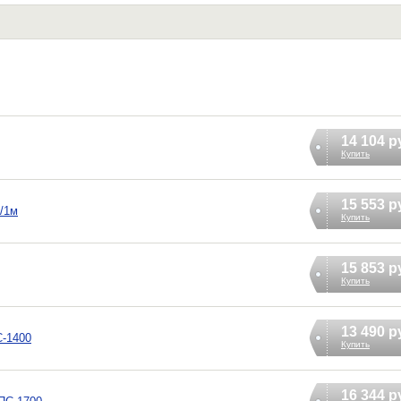
14 104 р
Купить
15 553 р
/1м
Купить
15 853 р
Купить
13 490 р
С-1400
Купить
16 344 р