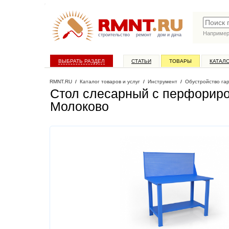
Наприме
строительство
ремонт
дом и дача
ВЫБРАТЬ РАЗДЕЛ
СТАТЬИ
ТОВАРЫ
КАТАЛ
RMNT.RU
/
Каталог товаров и услуг
/
Инструмент
/
Обустройство га
Стол слесарный с перфориро
Молоково