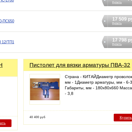
ПC-1700
Купить
17 509 р
10-ПС650
Купить
17 798 р
 12/ТП1
Купить
Н
Пистолет для вязки арматуры ПВА-32
Страна - КИТАЙДиаметр проволок
мм - 1Диаметр арматуры, мм - 6-
Габариты, мм - 180х80х660 Масса,
- 3,8
40 400 руб
Купить
ить