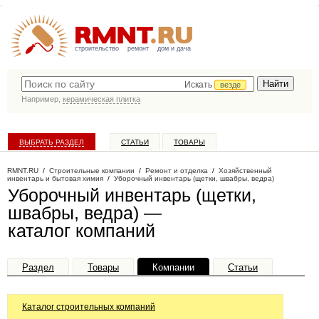
строительство
ремонт
дом и дача
Искать
везде
Например,
керамическая плитка
ВЫБРАТЬ РАЗДЕЛ
СТАТЬИ
ТОВАРЫ
КАТАЛОГ КОМПАНИЙ
RMNT.RU
/
Строительные компании
/
Ремонт и отделка
/
Хозяйственный
инвентарь и бытовая химия
/
Уборочный инвентарь (щетки, швабры, ведра)
Уборочный инвентарь (щетки,
швабры, ведра) —
каталог компаний
Раздел
Товары
Компании
Статьи
Каталог строительных компаний