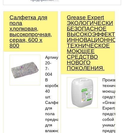
Салфетка для
Grease Expert
пола
ЭКОЛОГИЧЕСКИ
хлопковая,
БЕЗОПАСНОЕ
высокопрочная,
ВЫСОКОЭФФЕКТИВНО
серая, 600 х
ИННОВАЦИОННОЕ
800
ТЕХНИЧЕСКОЕ
МОЮЩЕЕ
СРЕДСТВО
Артикул:
НОВОГО
20-
ПОКОЛЕНИЯ.
7-
004
В
Производство
коробке:
технических
40
моющих
шт.
средств
Салфетка
«Grease
для
Expert»
пола
представляет
предназначена
собой
для
уникальное
влажной
предприятие