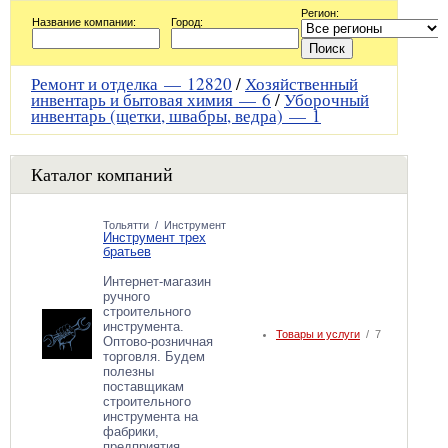
Регион:
Название компании:
Город:
Ремонт и отделка —
12820
/
Хозяйственный
инвентарь и бытовая химия —
6
/
Уборочный
инвентарь (щетки, швабры, ведра) —
1
Каталог компаний
Тольятти
/
Инструмент
Инструмент трех
братьев
Интернет-магазин
ручного
строительного
инструмента.
Товары и услуги
/ 7
Оптово-розничная
торговля. Будем
полезны
поставщикам
строительного
инструмента на
фабрики,
предприятия.…