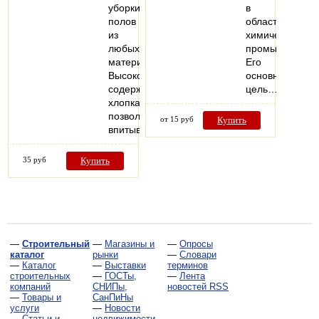
уборки
в
полов
области
из
химической
любых
промышленнос
материалов.
Его
Высокое
основная
содержание
цель…
хлопка
позволяет
от 15 руб
Купить
впитывать…
35 руб
Купить
—
Строительный
—
Магазины и
—
Опросы
каталог
рынки
—
Словари
—
Каталог
—
Выставки
терминов
строительных
—
ГОСТы,
—
Лента
компаний
СНИПы,
новостей RSS
—
Товары и
СанПиНы
услуги
—
Новости
—
Статьи и
недвижимости