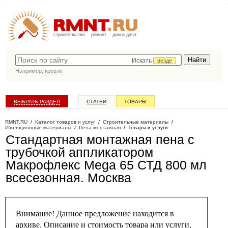
строительство
ремонт
дом и дача
Искать
везде
Например,
кровля
ВЫБРАТЬ РАЗДЕЛ
СТАТЬИ
ТОВАРЫ
КАТАЛОГ КОМПАНИЙ
RMNT.RU
/
Каталог товаров и услуг
/
Строительные материалы
/
Изоляционные материалы
/
Пена монтажная
/
Товары и услуги
Стандартная монтажная пена с
трубочкой аппликатором
Макрофлекс Mega 65 СТД 800 мл
всесезонная
. Москва
Внимание! Данное предложение находится в
архиве. Описание и стоимость товара или услуги,