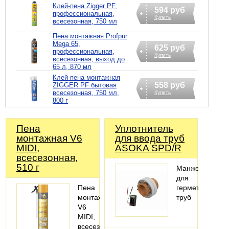
Клей-пена Zigger PF,
594 руб
профессиональная,
Купить
всесезонная, 750 мл
Пена монтажная Profpur
Mega 65,
625 руб
профессиональная,
Купить
всесезонная, выход до
65 л, 870 мл
Клей-пена монтажная
558 руб
ZIGGER PF бытовая
всесезонная, 750 мл,
Купить
800 г
Пена
Уплотнитель
монтажная V6
для ввода труб
MIDI,
ASOKA SPD/R
всесезонная,
510 г
Манжета
для
Пена
герметизации
монтажная
труб
V6
MIDI,
всесезонная,