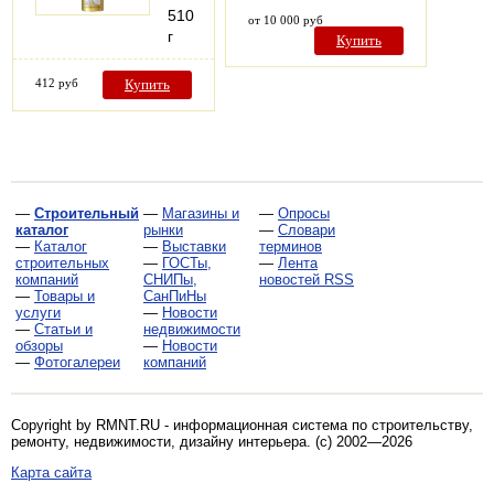
510
от 10 000 руб
г
Купить
412 руб
Купить
—
Строительный
—
Магазины и
—
Опросы
каталог
рынки
—
Словари
—
Каталог
—
Выставки
терминов
строительных
—
ГОСТы,
—
Лента
компаний
СНИПы,
новостей RSS
—
Товары и
СанПиНы
услуги
—
Новости
—
Статьи и
недвижимости
обзоры
—
Новости
—
Фотогалереи
компаний
Copyright by RMNT.RU - информационная система по
строительству,
ремонту, недвижимости, дизайну интерьера
. (c) 2002—2026
Карта сайта