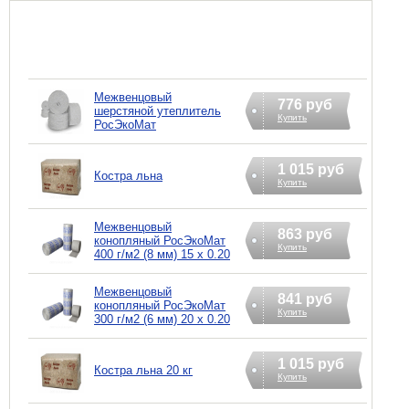
Межвенцовый
776 руб
шерстяной утеплитель
Купить
РосЭкоМат
1 015 руб
Костра льна
Купить
Межвенцовый
863 руб
конопляный РосЭкоМат
Купить
400 г/м2 (8 мм) 15 х 0.20
Межвенцовый
841 руб
конопляный РосЭкоМат
Купить
300 г/м2 (6 мм) 20 х 0.20
1 015 руб
Костра льна 20 кг
Купить