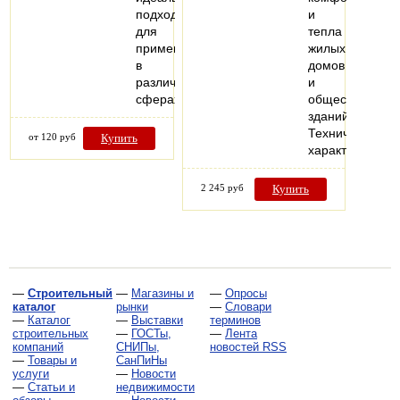
подходит
и
для
тепла
применения
жилых
в
домов
различных
и
сферах.
общественных
зданий.
Технические
от 120 руб
Купить
характеристик
2 245 руб
Купить
—
Строительный
—
Магазины и
—
Опросы
каталог
рынки
—
Словари
—
Каталог
—
Выставки
терминов
строительных
—
ГОСТы,
—
Лента
компаний
СНИПы,
новостей RSS
—
Товары и
СанПиНы
услуги
—
Новости
—
Статьи и
недвижимости