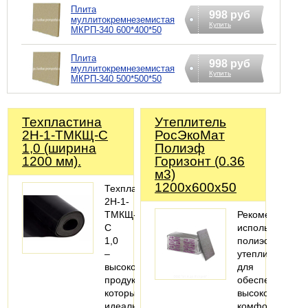
Плита
998 руб
муллитокремнеземистая
Купить
МКРП-340 600*400*50
Плита
998 руб
муллитокремнеземистая
Купить
МКРП-340 500*500*50
Техпластина
Утеплитель
2Н-1-ТМКЩ-С
РосЭкоМат
1,0 (ширина
Полиэф
1200 мм).
Горизонт (0.36
м3)
1200х600х50
Техпластина
2Н-1-
ТМКЩ-
Рекомендуется
С
использовать
1,0
полиэфирный
–
утеплитель
высококачественный
для
продукт,
обеспечения
который
высокого
идеально
комфорта