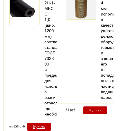
2Н-1-
4
МБС-
мм
С
используется
1,0
в
(шир.
качестве
1200
уплотнителя,
мм)
делающий
соответствует
оборудование
стандартам
герметичным
ГОСТ
и
7338-
защищающий
90
его
и
от
предназначена
попадания
для
пыльных
использования
частиц,
в
водяных
различных
паров…
отраслях,
где
31 руб
Купить
необходимо…
от 150 руб
Купить