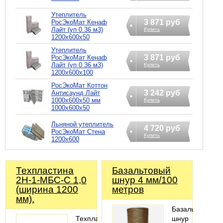
Утеплитель
3 871 руб
РосЭкоМат Кенаф
Лайт (уп 0.36 м3)
Купить
1200х600х50
Утеплитель
3 871 руб
РосЭкоМат Кенаф
Лайт (уп 0.36 м3)
Купить
1200х600х100
РосЭкоМат Коттон
3 242 руб
Антисаунд Лайт
1000х600х50 мм
Купить
1000х600х50
Льняной утеплитель
4 720 руб
РосЭкоМат Стена
Купить
1200х600
Техпластина
Базальтовый
2Н-1-МБС-С 1,0
шнур 4 мм/100
(ширина 1200
метров
мм).
Базальтовый
Техпластина
шнур