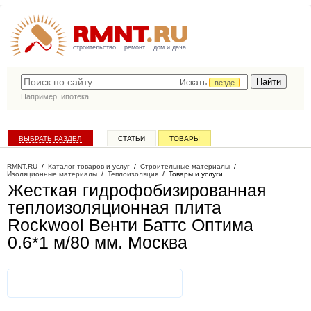
строительство
ремонт
дом и дача
Искать
везде
Например,
ипотека
ВЫБРАТЬ РАЗДЕЛ
СТАТЬИ
ТОВАРЫ
КАТАЛОГ КОМПАНИЙ
RMNT.RU
/
Каталог товаров и услуг
/
Строительные материалы
/
Изоляционные материалы
/
Теплоизоляция
/
Товары и услуги
Жесткая гидрофобизированная
теплоизоляционная плита
Rockwool Венти Баттс Оптима
0.6*1 м/80 мм
. Москва