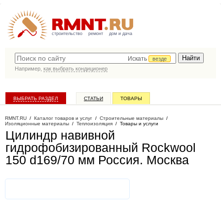
строительство
ремонт
дом и дача
Искать
везде
Например,
как выбрать кондиционер
ВЫБРАТЬ РАЗДЕЛ
СТАТЬИ
ТОВАРЫ
КАТАЛОГ КОМПАНИЙ
RMNT.RU
/
Каталог товаров и услуг
/
Строительные материалы
/
Изоляционные материалы
/
Теплоизоляция
/
Товары и услуги
Цилиндр навивной
гидрофобизированный Rockwool
150 d169/70 мм Россия
. Москва