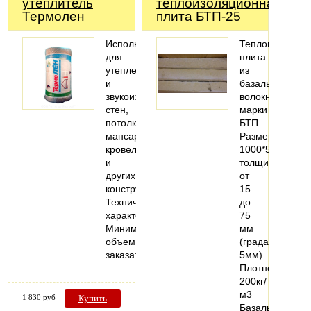
утеплитель
теплоизоляционная
Термолен
плита БТП-25
Используется
Теплоизоляцио
для
плита
утепления
из
и
базальтового
звукоизоляции
волокна
стен,
марки
потолков,
БТП
мансардных
Размеры
кровель
1000*500мм,
и
толщина
других
от
конструкций
15
Технические
до
характеристики
75
Минимальный
мм
объем
(градация
заказа:
5мм)
…
Плотность
200кг/
м3
1 830 руб
Купить
Базальтовые