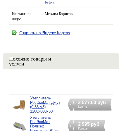
Бафус
Контактное
Михаил Борисов
лицо:
Открыть на Яндекс.Картах
Похожие товары и
услуги
Утеплитель
2 577.60 руб
РосЭкоМат Джут
(0.36 м3)
Купить
1200х600х50
Утеплитель
РосЭкоМат
2 995 руб
Полиэф
Купить
Вертикаль (0.36