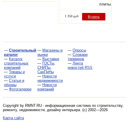
плиты…
1 350 руб
Купить
—
Строительный
—
Магазины и
—
Опросы
каталог
рынки
—
Словари
—
Каталог
—
Выставки
терминов
строительных
—
ГОСТы,
—
Лента
компаний
СНИПы,
новостей RSS
—
Товары и
СанПиНы
услуги
—
Новости
—
Статьи и
недвижимости
обзоры
—
Новости
—
Фотогалереи
компаний
Copyright by RMNT.RU - информационная система по
строительству,
ремонту, недвижимости, дизайну интерьера
. (c) 2002—2026
Карта сайта