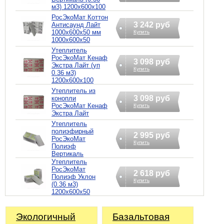
м3) 1200х600х100
РосЭкоМат Коттон
3 242 руб
Антисаунд Лайт
1000х600х50 мм
Купить
1000х600х50
Утеплитель
РосЭкоМат Кенаф
3 098 руб
Экстра Лайт (уп
Купить
0.36 м3)
1200х600х100
Утеплитель из
3 098 руб
конопли
РосЭкоМат Кенаф
Купить
Экстра Лайт
Утеплитель
полиэфирный
2 995 руб
РосЭкоМат
Купить
Полиэф
Вертикаль
Утеплитель
РосЭкоМат
2 618 руб
Полиэф Уклон
Купить
(0.36 м3)
1200х600х50
Экологичный
Базальтовая