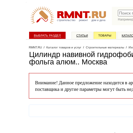
Наприме
строительство
ремонт
дом и дача
ВЫБРАТЬ РАЗДЕЛ
СТАТЬИ
ТОВАРЫ
КАТАЛ
RMNT.RU
/
Каталог товаров и услуг
/
Строительные материалы
/
Из
Цилиндр навивной гидрофоби
фольга алюм.
. Москва
Внимание! Данное предложение находится в ар
поставщика и другие параметры могут быть не