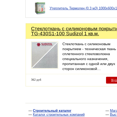
Утеплитель Термолен (0.3 м3) 1000х600х
Стеклоткань с силиконовым покрыт
TG-430S1-100 Sudizol 1 кв.м.
Стеклоткань с силиконовым
покрытием - техническая ткань
сплетенного стекловолокна
специального назначения,
пропитанная с одной или двух
сторон силиконовой…
362 руб
Куп
—
Строительный каталог
—
Маг
—
Каталог строительных компаний
—
Выс