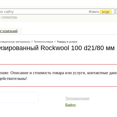
Искать
везде
р,
генераторы
ОГ КОМПАНИЙ
оляционные материалы
/
Теплоизоляция
/
Товары и услуги
зированный Rockwool 100 d21/80 мм
хиве. Описание и стоимость товара или услуги, контактные дан
действительны!
Теплоизоляция
Бафус