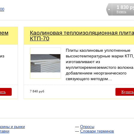
1 830 р
100
Купить
ием
Каолиновая теплоизоляционная плит
КТП-70
Плиты каолиновые уплотненные
 из
высокотемпературные марки КТП,
изготавливают из
муллитокремнеземистого волокна
добавлением неорганического
связующего методом…
ить
7 840 руб
Купить
азины и рынки
—
Опросы
тавки
—
Словари терминов