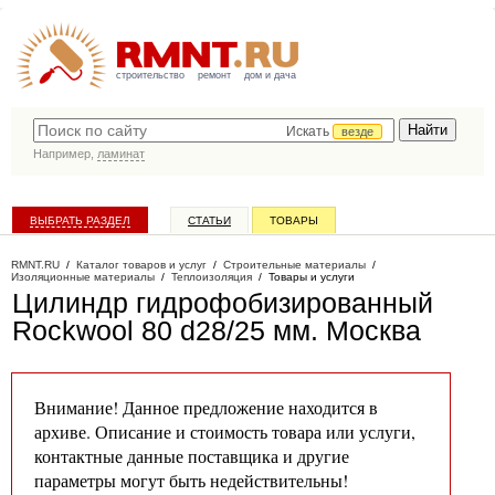
строительство
ремонт
дом и дача
Искать
везде
Например,
ламинат
ВЫБРАТЬ РАЗДЕЛ
СТАТЬИ
ТОВАРЫ
КАТАЛОГ КОМПАНИЙ
RMNT.RU
/
Каталог товаров и услуг
/
Строительные материалы
/
Изоляционные материалы
/
Теплоизоляция
/
Товары и услуги
Цилиндр гидрофобизированный
Rockwool 80 d28/25 мм
. Москва
Внимание! Данное предложение находится в
архиве. Описание и стоимость товара или услуги,
контактные данные поставщика и другие
параметры могут быть недействительны!