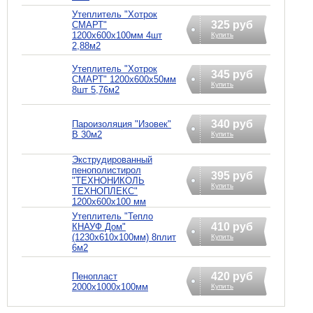
Утеплитель "Хотрок
325 руб
СМАРТ"
1200х600х100мм 4шт
Купить
2,88м2
Утеплитель "Хотрок
345 руб
СМАРТ" 1200х600х50мм
Купить
8шт 5,76м2
340 руб
Пароизоляция "Изовек"
B 30м2
Купить
Экструдированный
пенополистирол
395 руб
"ТЕХНОНИКОЛЬ
Купить
ТЕХНОПЛЕКС"
1200х600х100 мм
Утеплитель "Тепло
410 руб
КНАУФ Дом"
(1230х610х100мм) 8плит
Купить
6м2
420 руб
Пенопласт
2000х1000х100мм
Купить