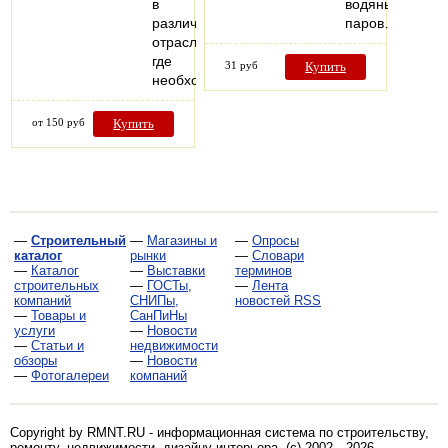
в
водяных
различных
паров…
отраслях,
где
31 руб
Купить
необходимо…
от 150 руб
Купить
—
Строительный
—
Магазины и
—
Опросы
каталог
рынки
—
Словари
—
Каталог
—
Выставки
терминов
строительных
—
ГОСТы,
—
Лента
компаний
СНИПы,
новостей RSS
—
Товары и
СанПиНы
услуги
—
Новости
—
Статьи и
недвижимости
обзоры
—
Новости
—
Фотогалереи
компаний
Copyright by RMNT.RU - информационная система по
строительству,
ремонту, недвижимости, дизайну интерьера
. (c) 2002—2026