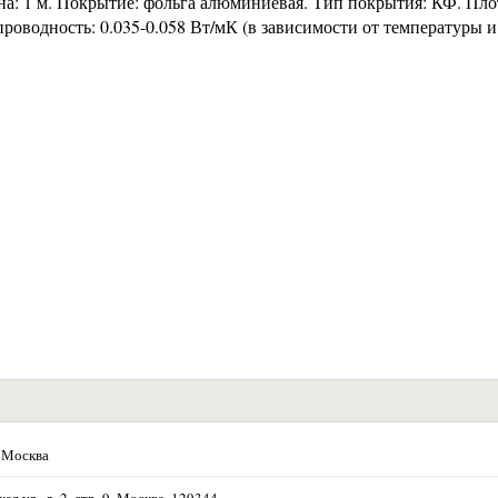
на: 1 м. Покрытие: фольга алюминиевая. Тип покрытия: КФ. Пло
опроводность: 0.035-0.058 Вт/мК (в зависимости от температуры 
 Москва