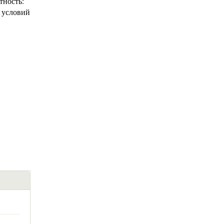
тность:
и условий