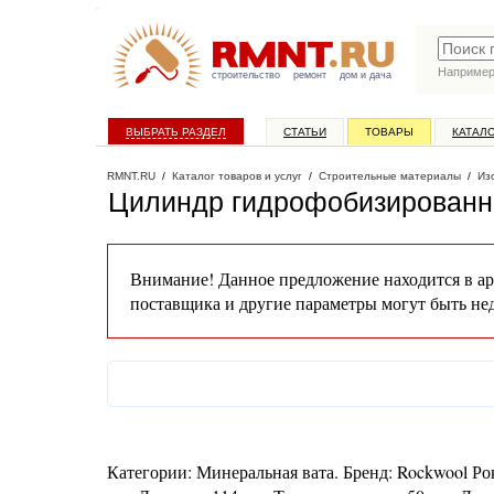
Наприме
строительство
ремонт
дом и дача
ВЫБРАТЬ РАЗДЕЛ
СТАТЬИ
ТОВАРЫ
КАТАЛ
RMNT.RU
/
Каталог товаров и услуг
/
Строительные материалы
/
Из
Цилиндр гидрофобизированны
Внимание! Данное предложение находится в ар
поставщика и другие параметры могут быть не
Категории: Минеральная вата. Бренд: Rockwool Ро