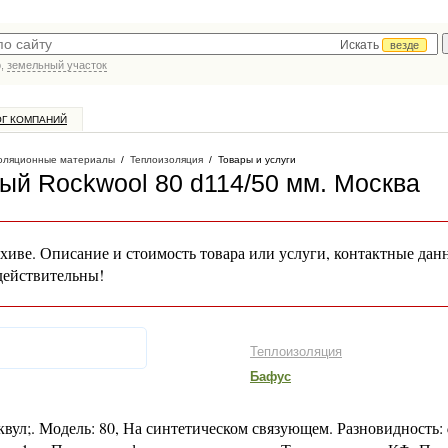
Искать
везде
р,
земельный участок
ОГ КОМПАНИЙ
оляционные материалы
/
Теплоизоляция
/
Товары и услуги
й Rockwool 80 d114/50 мм
. Москва
хиве. Описание и стоимость товара или услуги, контактные дан
действительны!
Теплоизоляция
Бафус
квул;. Модель: 80, На синтетическом связующем. Разновидность: 