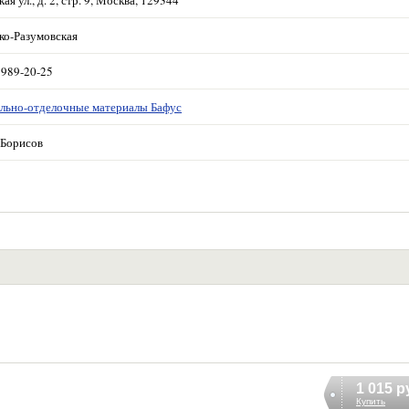
ая ул., д. 2, стр. 9, Москва, 129344
ко-Разумовская
 989-20-25
льно-отделочные материалы Бафус
Борисов
1 015 р
Купить