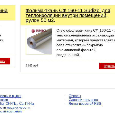
ина
Фольма-ткань СФ 160-11 Sudizol для
теплоизоляции внутри помещений,
рулон 50 м2.
 –
Стеклофольма-ткань СФ 160-11 - 
я
теплоизоляционный отражающий
ах.
материал, который представляет 
себя стеклоткань покрытую
алюминиевой фольгой,
соединённой…
ить
3 665 руб
Купить
азины и рынки
—
Опросы
тавки
—
Словари терминов
Ты, СНИПы, СанПиНы
—
Лента новостей RSS
ости недвижимости
ости компаний