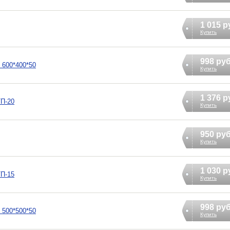
1 015 р
Купить
998 ру
 600*400*50
Купить
1 376 р
ТП-20
Купить
950 ру
Купить
1 030 р
ТП-15
Купить
998 ру
 500*500*50
Купить