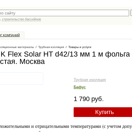
р,
строительство бассейнов
ОГ КОМПАНИЙ
оляционные материалы
/
Трубная изоляция
/
Товары и услуги
K Flex Solar HT d42/13 мм 1 м фольга
истая
. Москва
Трубная изоляция
Бафус
1 790 руб.
Купить
положительными и отрицательными температурами (с учетом доп