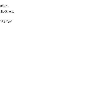
лекс.
с ПВХ AL
034 Вт/