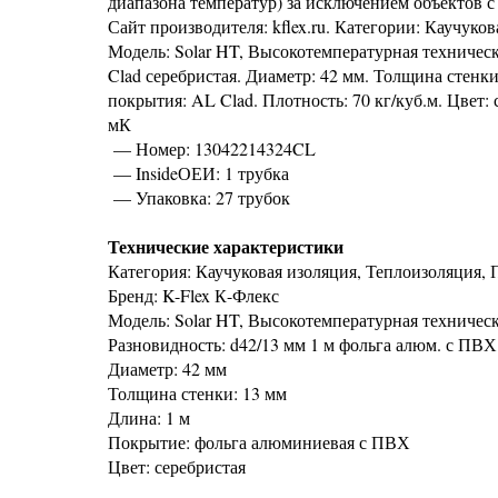
диапазона температур) за исключением объектов 
Сайт производителя: kflex.ru. Категории: Каучуко
Модель: Solar HT, Высокотемпературная техническ
Clad серебристая. Диаметр: 42 мм. Толщина стенк
покрытия: AL Clad. Плотность: 70 кг/куб.м. Цвет: 
мК
— Номер: 13042214324CL
— InsideОЕИ: 1 трубка
— Упаковка: 27 трубок
Технические характеристики
Категория: Каучуковая изоляция, Теплоизоляция,
Бренд: K-Flex К-Флекс
Модель: Solar HT, Высокотемпературная техничес
Разновидность: d42/13 мм 1 м фольга алюм. с ПВХ
Диаметр: 42 мм
Толщина стенки: 13 мм
Длина: 1 м
Покрытие: фольга алюминиевая с ПВХ
Цвет: серебристая