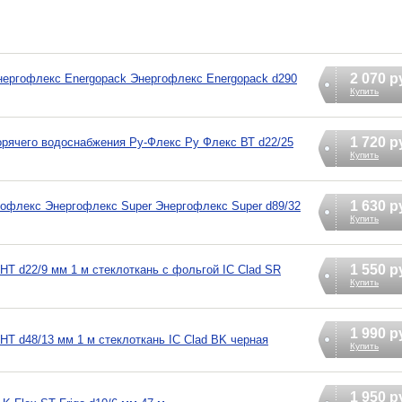
2 070 р
нергофлекс Energopack Энергофлекс Energopack d290
Купить
1 720 р
орячего водоснабжения Ру-Флекс Ру Флекс ВТ d22/25
Купить
1 630 р
гофлекс Энергофлекс Super Энергофлекс Super d89/32
Купить
1 550 р
 HT d22/9 мм 1 м стеклоткань c фольгой IC Clad SR
Купить
1 990 р
 HT d48/13 мм 1 м стеклоткань IC Clad BK черная
Купить
1 950 р