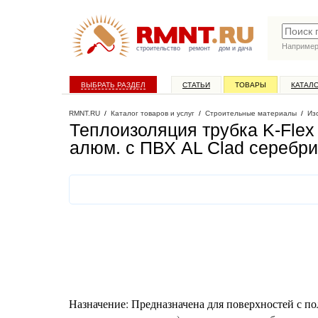
Наприме
строительство
ремонт
дом и дача
ВЫБРАТЬ РАЗДЕЛ
СТАТЬИ
ТОВАРЫ
КАТАЛ
RMNT.RU
/
Каталог товаров и услуг
/
Строительные материалы
/
Из
Теплоизоляция трубка K-Flex 
алюм. с ПВХ AL Clad серебр
Назначение: Предназначена для поверхностей с 