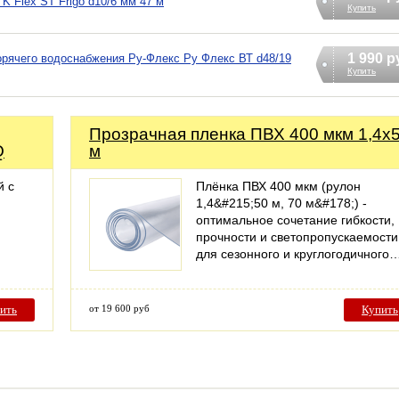
K Flex ST Frigo d10/6 мм 47 м
Купить
1 990 р
орячего водоснабжения Ру-Флекс Ру Флекс ВТ d48/19
Купить
Прозрачная пленка ПВХ 400 мкм 1,4х
Q
м
й с
Плёнка ПВХ 400 мкм (рулон
1,4&#215;50 м, 70 м&#178;) -
оптимальное сочетание гибкости,
прочности и светопропускаемости
для сезонного и круглогодичного
ить
от 19 600 руб
Купить