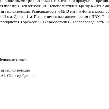
с повышенными требованиями к токсичности продуктов горения.
вая изоляция, Теплоизоляция, Пенополиэтилен. Бренд: K-Flex К-Ф
ая теплоизоляция. Разновидность: d42/13 мм 1 м фольга алюм. 
и: 13 мм. Длина: 1 м. Покрытие: фольга алюминиевая с ПВХ. Тип
серебристая. Горючесть: Г1 (слабогорючая). Теплопроводность: 0.
 Пенополиэтилен
кая теплоизоляция
 AL Clad серебристая