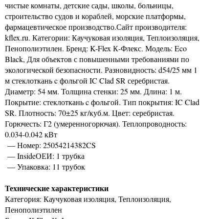
чистые комнаты, детские сады, школы, больницы,
строительство судов и кораблей, морские платформы,
фармацевтическое производство.Сайт производителя:
kflex.ru. Категории: Каучуковая изоляция, Теплоизоляция,
Пенополиэтилен. Бренд: K-Flex К-Флекс. Модель: Eco
Black, Для объектов с повышенными требованиями по
экологической безопасности. Разновидность: d54/25 мм 1
м стеклоткань c фольгой IC Clad SR серебристая.
Диаметр: 54 мм. Толщина стенки: 25 мм. Длина: 1 м.
Покрытие: стеклоткань c фольгой. Тип покрытия: IC Clad
SR. Плотность: 70±25 кг/куб.м. Цвет: серебристая.
Горючесть: Г2 (умеренногорючая). Теплопроводность:
0.034-0.042 кВт
— Номер: 25054214382CS
— InsideОЕИ: 1 трубка
— Упаковка: 11 трубок
Технические характеристики
Категория: Каучуковая изоляция, Теплоизоляция,
Пенополиэтилен