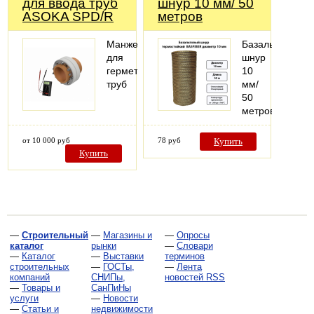
для ввода труб
шнур 10 мм/ 50
ASOKA SPD/R
метров
Манжета
Базальтовый
для
шнур
герметизации
10
труб
мм/
50
метров
от 10 000 руб
78 руб
Купить
Купить
—
Строительный
—
Магазины и
—
Опросы
каталог
рынки
—
Словари
—
Каталог
—
Выставки
терминов
строительных
—
ГОСТы,
—
Лента
компаний
СНИПы,
новостей RSS
—
Товары и
СанПиНы
услуги
—
Новости
—
Статьи и
недвижимости