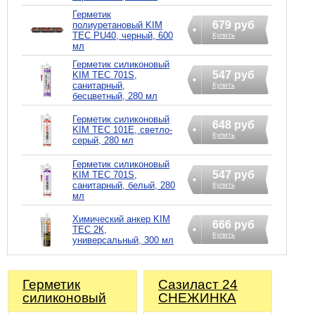
Герметик
679 руб
полиуретановый KIM
TEC PU40, черный, 600
Купить
мл
Герметик силиконовый
547 руб
KIM TEC 701S,
санитарный,
Купить
бесцветный, 280 мл
Герметик силиконовый
648 руб
KIM TEC 101Е, светло-
Купить
серый, 280 мл
Герметик силиконовый
547 руб
KIM TEC 701S,
санитарный, белый, 280
Купить
мл
Химический анкер KIM
666 руб
TEC 2К,
Купить
универсальный, 300 мл
Герметик
Сазиласт 24
силиконовый
СНЕЖИНКА