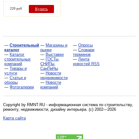
220 руб
Купить
—
Строительный
—
Магазины и
—
Опросы
каталог
рынки
—
Словари
—
Каталог
—
Выставки
терминов
строительных
—
ГОСТы,
—
Лента
компаний
СНИПы,
новостей RSS
—
Товары и
СанПиНы
услуги
—
Новости
—
Статьи и
недвижимости
обзоры
—
Новости
—
Фотогалереи
компаний
Copyright by RMNT.RU - информационная система по
строительству,
ремонту, недвижимости, дизайну интерьера
. (c) 2002—2026
Карта сайта