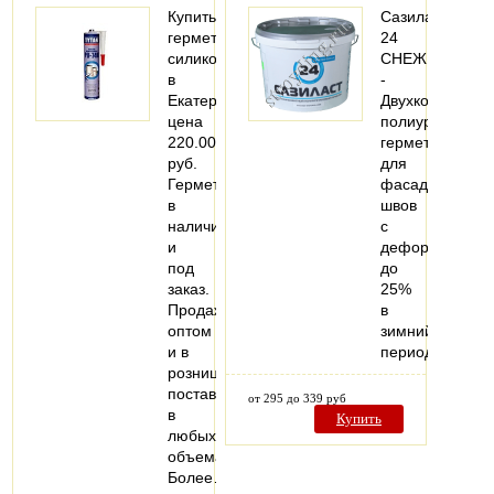
Купить
Сазиласт
герметик
24
силиконовый
СНЕЖИНКА
в
-
Екатеринбурге,
Двухкомпонент
цена
полиуретановы
220.00
герметик
руб.
для
Герметик
фасадных
в
швов
наличии
с
и
деформацией
под
до
заказ.
25%
Продажа
в
оптом
зимний
и в
период.
розницу,
поставки
от 295 до 339 руб
в
Купить
любых
объемах.
Более…