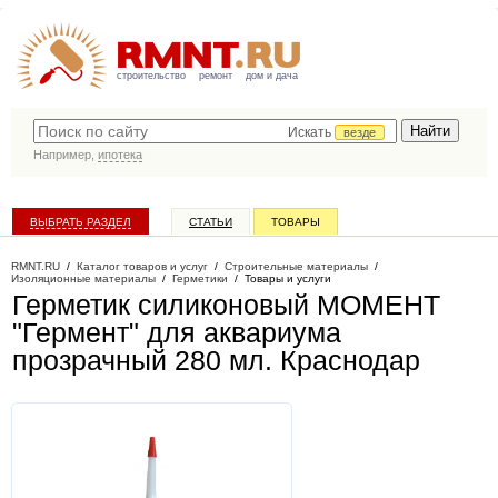
строительство
ремонт
дом и дача
Искать
везде
Например,
ипотека
ВЫБРАТЬ РАЗДЕЛ
СТАТЬИ
ТОВАРЫ
КАТАЛОГ КОМПАНИЙ
RMNT.RU
/
Каталог товаров и услуг
/
Строительные материалы
/
Изоляционные материалы
/
Герметики
/
Товары и услуги
Герметик силиконовый МОМЕНТ
"Гермент" для аквариума
прозрачный 280 мл
. Краснодар