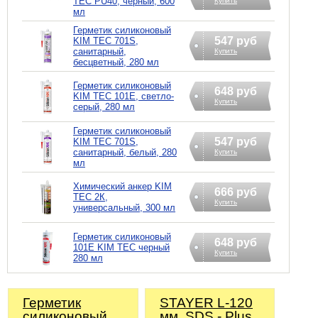
TEC PU40, черный, 600
Купить
мл
Герметик силиконовый
547 руб
KIM TEC 701S,
санитарный,
Купить
бесцветный, 280 мл
Герметик силиконовый
648 руб
KIM TEC 101Е, светло-
Купить
серый, 280 мл
Герметик силиконовый
547 руб
KIM TEC 701S,
санитарный, белый, 280
Купить
мл
Химический анкер KIM
666 руб
TEC 2К,
Купить
универсальный, 300 мл
Герметик силиконовый
648 руб
101Е KIM TEC черный
Купить
280 мл
Герметик
STAYER L-120
силиконовый
мм, SDS - Plus,