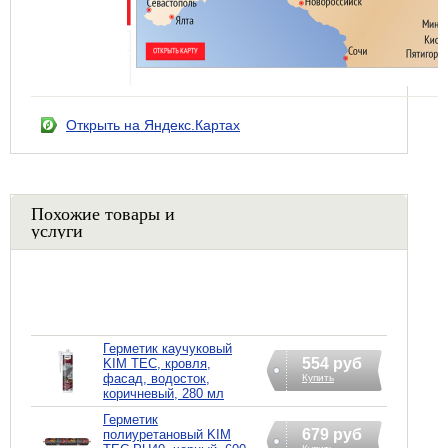
Открыть на Яндекс.Картах
Похожие товары и
услуги
Герметик каучуковый
554 руб
KIM TEC, кровля,
фасад, водосток,
Купить
коричневый, 280 мл
Герметик
679 руб
полиуретановый KIM