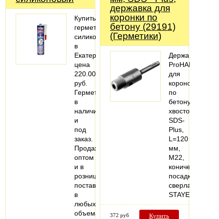
державка для
коронки по
Купить
бетону (29191)
герметик
(Герметики)
силиконовый
в
Екатеринбурге,
Державка
цена
ProHAMMER
220.00
для
руб.
коронок
Герметик
по
в
бетону,
наличии
хвостовик
и
SDS-
под
Plus,
заказ.
L=120
Продажа
мм,
оптом
M22,
и в
коническая
розницу,
посадка
поставки
сверла,
в
STAYER
любых
объемах.
372 руб
Купить