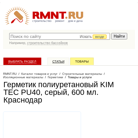
строительство
ремонт
дом и дача
Искать
везде
Например,
строительство бассейнов
ВЫБРАТЬ РАЗДЕЛ
СТАТЬИ
ТОВАРЫ
КАТАЛОГ КОМПАНИЙ
RMNT.RU
/
Каталог товаров и услуг
/
Строительные материалы
/
Изоляционные материалы
/
Герметики
/
Товары и услуги
Герметик полиуретановый KIM
TEC PU40, серый, 600 мл
.
Краснодар