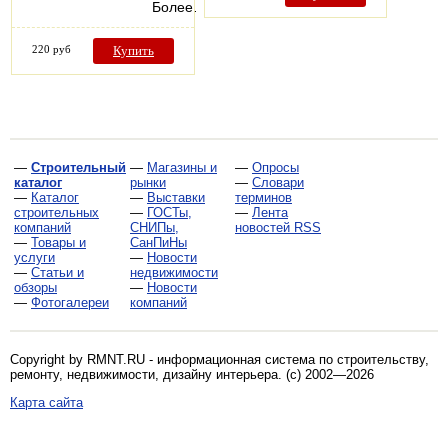
Более…
220 руб
Купить
—
Строительный
—
Магазины и
—
Опросы
каталог
рынки
—
Словари
—
Каталог
—
Выставки
терминов
строительных
—
ГОСТы,
—
Лента
компаний
СНИПы,
новостей RSS
—
Товары и
СанПиНы
услуги
—
Новости
—
Статьи и
недвижимости
обзоры
—
Новости
—
Фотогалереи
компаний
Copyright by RMNT.RU - информационная система по
строительству,
ремонту, недвижимости, дизайну интерьера
. (c) 2002—2026
Карта сайта