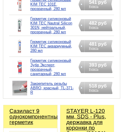
541 руб
KIM TEC 101Е,
Купить
прозрачный, 280 мл
Герметик силиконовый
482 руб
KIM TEC Nautral Silicon
301N, нейтральный,
Купить
прозрачный, 280 мл
Герметик силиконовый
481 руб
KIM TEC аквариумный,
Купить
280 мл
Герметик силиконовый
393 руб
Зубр Эксперт,
прозрачный,
Купить
санитарный, 280 мл
Закрепитель резьбы
518 руб
ABRO, красный, TL-371-
Купить
R
Сазиласт 9
STAYER L-120
однокомпонентный
мм, SDS - Plus,
герметик
державка для
коронки по