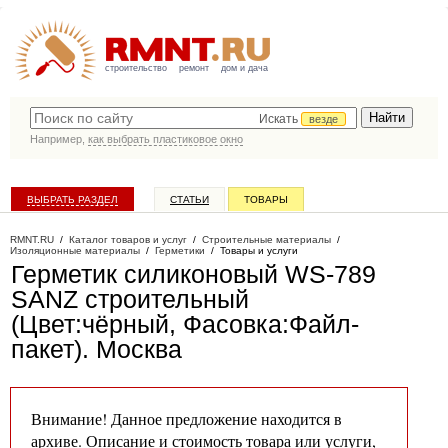
строительство
ремонт
дом и дача
Искать
везде
Например,
как выбрать пластиковое окно
ВЫБРАТЬ РАЗДЕЛ
СТАТЬИ
ТОВАРЫ
КАТАЛОГ КОМПАНИЙ
RMNT.RU
/
Каталог товаров и услуг
/
Строительные материалы
/
Изоляционные материалы
/
Герметики
/
Товары и услуги
Герметик силиконовый WS-789
SANZ строительный
(Цвет:чёрный, Фасовка:Файл-
пакет)
. Москва
Внимание! Данное предложение находится в
архиве. Описание и стоимость товара или услуги,