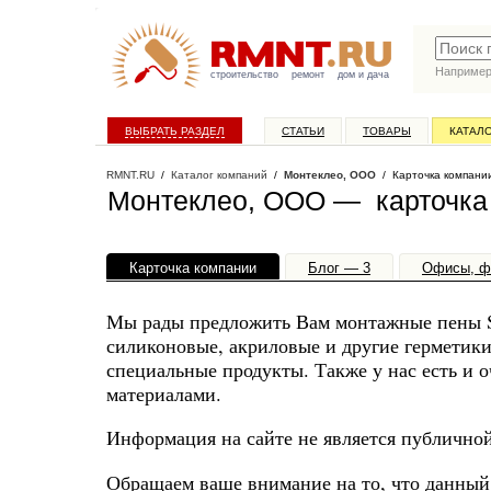
Наприме
строительство
ремонт
дом и дача
ВЫБРАТЬ РАЗДЕЛ
СТАТЬИ
ТОВАРЫ
КАТАЛ
RMNT.RU
/
Каталог компаний
/
Монтеклео, ООО
/ Карточка компани
Монтеклео, ООО — карточка
Карточка компании
Блог — 3
Офисы, ф
Мы рады предложить Вам монтажные пены 
силиконовые, акриловые и другие герметики
специальные продукты. Также у нас есть и 
материалами.
Информация на сайте не является публично
Обращаем ваше внимание на то, что данный