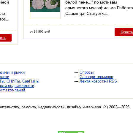
очной
белой пене..." по мотивам
й
армянского мультфильма Роберта
 лет
Саакянца. Статуэтка…
ывоз…
от 14 900 руб
Купить
ить
азины и рынки
—
Опросы
тавки
—
Словари терминов
Ты, СНИПы, СанПиНы
—
Лента новостей RSS
ости недвижимости
ости компаний
оительству, ремонту, недвижимости, дизайну интерьера
. (c) 2002—2026