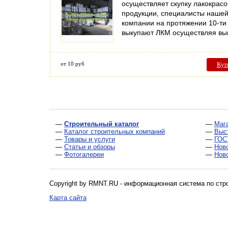
осуществляет скупку лакокрас
продукции, специалисты наше
компании на протяжении 10-ти
выкупают ЛКМ осуществляя в
от 10 руб
Куп
—
Строительный каталог
—
Маг
—
Каталог строительных компаний
—
Выс
—
Товары и услуги
—
ГОС
—
Статьи и обзоры
—
Нов
—
Фотогалереи
—
Нов
Copyright by RMNT.RU - информационная система по
стр
Карта сайта