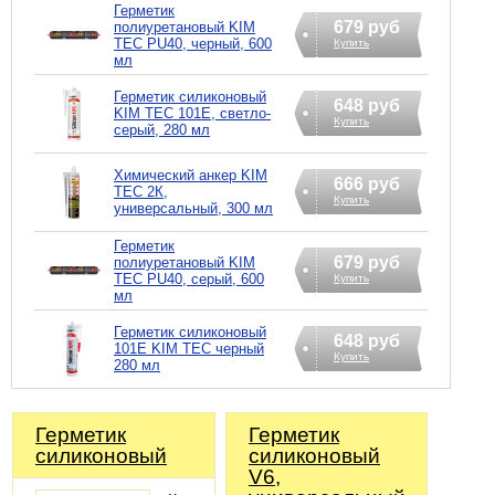
Герметик
679 руб
полиуретановый KIM
TEC PU40, черный, 600
Купить
мл
Герметик силиконовый
648 руб
KIM TEC 101Е, светло-
Купить
серый, 280 мл
Химический анкер KIM
666 руб
TEC 2К,
Купить
универсальный, 300 мл
Герметик
679 руб
полиуретановый KIM
TEC PU40, серый, 600
Купить
мл
Герметик силиконовый
648 руб
101Е KIM TEC черный
Купить
280 мл
Герметик
Герметик
силиконовый
силиконовый
V6,