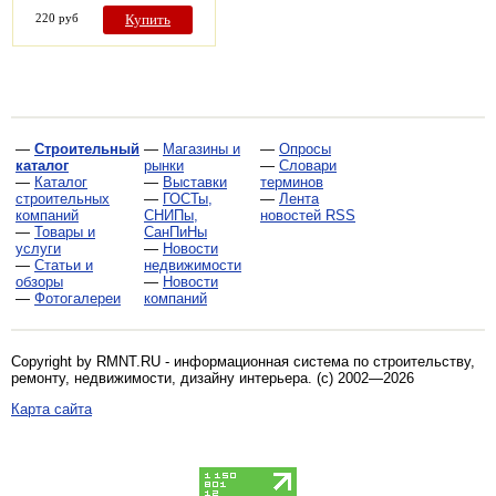
220 руб
Купить
—
Строительный
—
Магазины и
—
Опросы
каталог
рынки
—
Словари
—
Каталог
—
Выставки
терминов
строительных
—
ГОСТы,
—
Лента
компаний
СНИПы,
новостей RSS
—
Товары и
СанПиНы
услуги
—
Новости
—
Статьи и
недвижимости
обзоры
—
Новости
—
Фотогалереи
компаний
Copyright by RMNT.RU - информационная система по
строительству,
ремонту, недвижимости, дизайну интерьера
. (c) 2002—2026
Карта сайта