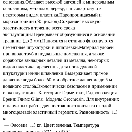
основания.Обладает высокой адгезией к минеральным
основаниям, металлам, дереву, гипсокартону и к
некоторым видам пластика.Паропроницаемый и
морозостойкий (50 циклов).Сохраняет высокую
эластичность в течение всего срока
эксплуатации.Перекрывает образующиеся в основании
трещины (до 2 мм).Наносятся и отлично фиксируются
цементные штукатурки и шпатлевки.Материал удобен
при вводе труб в подвальные помещения, а также
обработке закладных деталей из металла, некоторых
видов пластика, древесины, для последующей
штукатурки и/или шпаклевки.Выдерживает прямое
давление воды более 60 м и обратное давление до 5 м
водяного столба.Экологически безопасен в применении
и эксплуатации.. Категории: Герметики, Гидроизоляция.
Бренд: Глимс Glims;. Модель: Greenresin, Для внутренних
и наружных работ, для постоянного контакта с водой,
многоцелевой эластичный герметик. Разновидность: 1.3
кг
— Фасовка: 1.3 кг. Цвет: зеленая. Температура
использования: от +5°C до +35°C