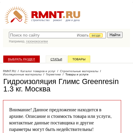
строительство
ремонт
дом и дача
Искать
везде
Например,
газонокосилки
ВЫБРАТЬ РАЗДЕЛ
СТАТЬИ
ТОВАРЫ
КАТАЛОГ КОМПАНИЙ
RMNT.RU
/
Каталог товаров и услуг
/
Строительные материалы
/
Изоляционные материалы
/
Герметики
/
Товары и услуги
Гидроизоляция Глимс Greenresin
1.3 кг
. Москва
Внимание! Данное предложение находится в
архиве. Описание и стоимость товара или услуги,
контактные данные поставщика и другие
параметры могут быть недействительны!