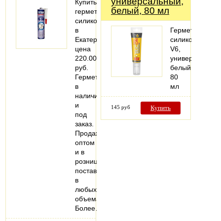
универсальный,
Купить
белый, 80 мл
герметик
силиконовый
в
Герметик
Екатеринбурге,
силиконовый
цена
V6,
220.00
универсальный
руб.
белый,
Герметик
80
в
мл
наличии
и
145 руб
Купить
под
заказ.
Продажа
оптом
и в
розницу,
поставки
в
любых
объемах.
Более…