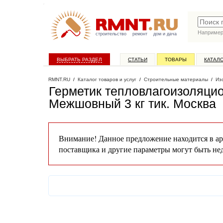
Наприме
строительство
ремонт
дом и дача
ВЫБРАТЬ РАЗДЕЛ
СТАТЬИ
ТОВАРЫ
КАТАЛ
RMNT.RU
/
Каталог товаров и услуг
/
Строительные материалы
/
Из
Герметик тепловлагоизоляци
Межшовный 3 кг тик
. Москва
Внимание! Данное предложение находится в ар
поставщика и другие параметры могут быть не