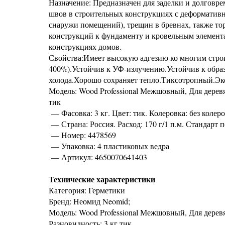
Назначение: Предназначен для заделки и долговр
швов в строительных конструкциях с деформатив
снаружи помещений), трещин в бревнах, также то
конструкций к фундаменту и кровельным элемента
конструкциях домов.
Свойства:Имеет высокую адгезию ко многим стро
400%).Устойчив к УФ-излучению.Устойчив к обра
холода.Хорошо сохраняет тепло.Тиксотропный.Эко
Модель: Wood Professional Межшовный, Для дерев
тик
— Фасовка: 3 кг. Цвет: тик. Колеровка: без колер
— Страна: Россия. Расход: 170 г/1 п.м. Стандарт
— Номер: 4478569
— Упаковка: 4 пластиковых ведра
— Артикул: 4650070641403
Технические характеристики
Категория: Герметики
Бренд: Неомид Neomid;
Модель: Wood Professional Межшовный, Для дерев
Разновидность: 3 кг тик