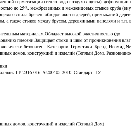
еменной герметизации (тепло-водо-воздухозащиты): деформацио
ностью до 25%, межбревенных и межвенцовых стыков сруба (вну
рцевого спила бревен, обходов окон и дверей, примыканий дере
м, а также стыков между брусом, деревянными панелями и т.п. 
ительным материалам.Обладает высокой эластичностью (до
зованию плесени.Защищает стыки и швы от проникновения влаг
логически безопасен.. Категории: Герметики. Бренд: Неомид Ne
янных домов, конструкций и изделий (Теплый Дом). Разновиднос
овки
 полный: ТУ 2316-016-76200405-2010. Стандарт: ТУ
янных домов, конструкций и изделий (Теплый Дом)