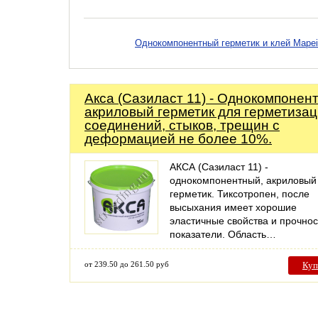
Однокомпонентный герметик и клей Mapei
Акса (Сазиласт 11) - Однокомпонен
акриловый герметик для герметиза
соединений, стыков, трещин с
деформацией не более 10%.
АКСА (Сазиласт 11) -
однокомпонентный, акриловый
герметик. Тиксотропен, после
высыхания имеет хорошие
эластичные свойства и прочно
показатели. Область…
от 239.50 до 261.50 руб
Куп