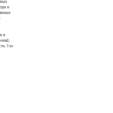
нных
три и
вянных
в
и и
omid;.
ть: 3 кг