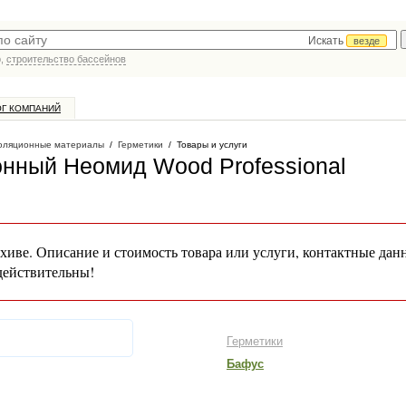
Искать
везде
р,
строительство бассейнов
ОГ КОМПАНИЙ
оляционные материалы
/
Герметики
/
Товары и услуги
онный Неомид Wood Professional
хиве. Описание и стоимость товара или услуги, контактные дан
действительны!
Герметики
Бафус