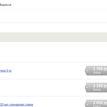
Борисов
1 790 р
ora 5 кг
Купить
2 190 р
Купить
2 050 р
10 мл гончарная глина
Купить