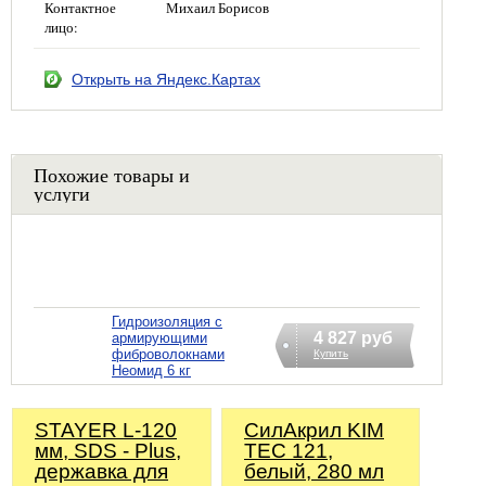
Контактное
Михаил Борисов
лицо:
Открыть на Яндекс.Картах
Похожие товары и
услуги
Гидроизоляция с
4 827 руб
армирующими
фиброволокнами
Купить
Неомид 6 кг
STAYER L-120
СилАкрил KIM
мм, SDS - Plus,
TEC 121,
державка для
белый, 280 мл