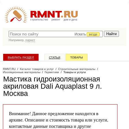
строительство
ремонт
дом и дача
Искать
везде
Например,
паркет
ВЫБРАТЬ РАЗДЕЛ
СТАТЬИ
ТОВАРЫ
КАТАЛОГ КОМПАНИЙ
RMNT.RU
/
Каталог товаров и услуг
/
Строительные материалы
/
Изоляционные материалы
/
Герметики
/
Товары и услуги
Мастика гидроизоляционная
акриловая Dali Aquaplast 9 л
.
Москва
Внимание! Данное предложение находится в
архиве. Описание и стоимость товара или услуги,
контактные данные поставщика и другие