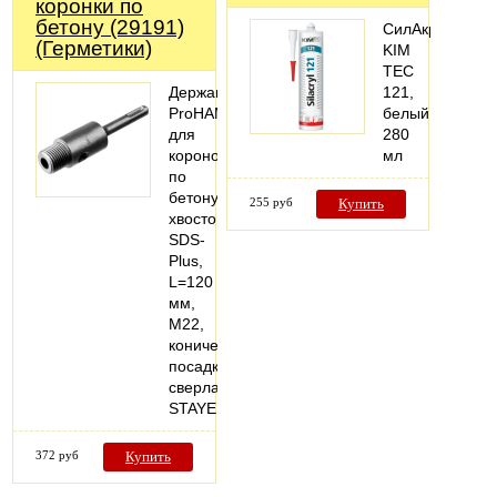
коронки по
бетону (29191)
СилАкрил
(Герметики)
KIM
TEC
Державка
121,
ProHAMMER
белый,
для
280
коронок
мл
по
бетону,
255 руб
Купить
хвостовик
SDS-
Plus,
L=120
мм,
M22,
коническая
посадка
сверла,
STAYER
372 руб
Купить