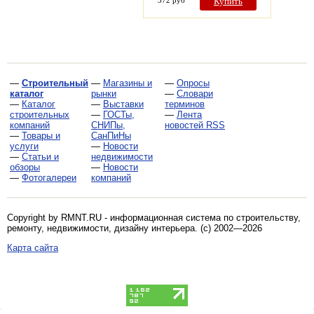
372 руб
Купить
—
Строительный
—
Магазины и
—
Опросы
каталог
рынки
—
Словари
—
Каталог
—
Выставки
терминов
строительных
—
ГОСТы,
—
Лента
компаний
СНИПы,
новостей RSS
—
Товары и
СанПиНы
услуги
—
Новости
—
Статьи и
недвижимости
обзоры
—
Новости
—
Фотогалереи
компаний
Copyright by RMNT.RU - информационная система по
строительству,
ремонту, недвижимости, дизайну интерьера
. (c) 2002—2026
Карта сайта