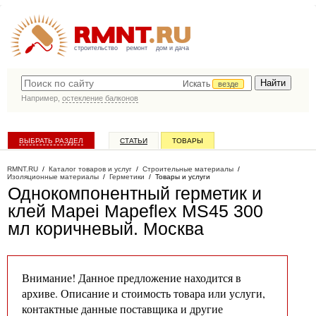
строительство
ремонт
дом и дача
Искать
везде
Например,
остекление балконов
ВЫБРАТЬ РАЗДЕЛ
СТАТЬИ
ТОВАРЫ
КАТАЛОГ КОМПАНИЙ
RMNT.RU
/
Каталог товаров и услуг
/
Строительные материалы
/
Изоляционные материалы
/
Герметики
/
Товары и услуги
Однокомпонентный герметик и
клей Mapei Mapeflex MS45 300
мл коричневый
. Москва
Внимание! Данное предложение находится в
архиве. Описание и стоимость товара или услуги,
контактные данные поставщика и другие