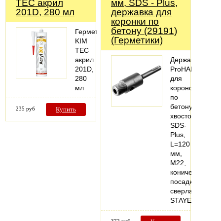
TEC акрил
мм, SDS - Plus,
201D, 280 мл
державка для
коронки по
бетону (29191)
Герметик
(Герметики)
KIM
TEC
акрил
Державка
201D,
ProHAMMER
280
для
мл
коронок
по
бетону,
235 руб
Купить
хвостовик
SDS-
Plus,
L=120
мм,
M22,
коническая
посадка
сверла,
STAYER