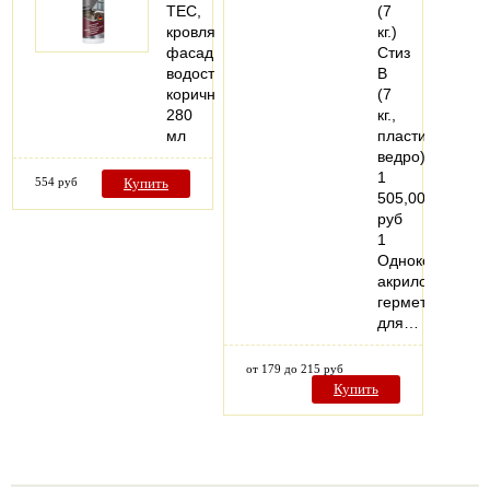
TEC,
(7
кровля,
кг.)
фасад,
Стиз
водосток,
В
коричневый,
(7
280
кг.,
мл
пластиковое
ведро)
1
554 руб
Купить
505,00
руб
1
Однокомпонен
акриловый
герметик
для…
от 179 до 215 руб
Купить