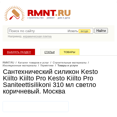
строительство
ремонт
дом и дача
Искать
везде
Например,
керамическая плитка
ВЫБРАТЬ РАЗДЕЛ
СТАТЬИ
ТОВАРЫ
КАТАЛОГ КОМПАНИЙ
RMNT.RU
/
Каталог товаров и услуг
/
Строительные материалы
/
Изоляционные материалы
/
Герметики
/
Товары и услуги
Сантехнический силикон Kesto
Kiilto Kiilto Pro Kesto Kiilto Pro
Saniteettisilikoni 310 мл светло
коричневый
. Москва