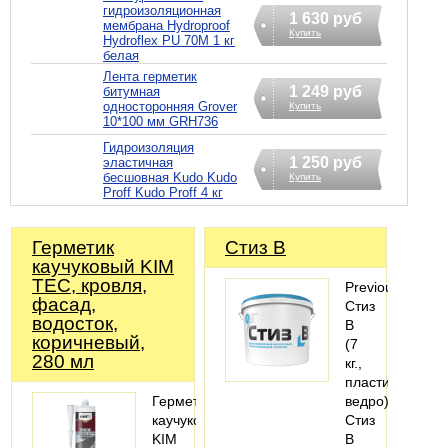
гидроизоляционная
1 630 руб
мембрана Hydroproof
Купить
Hydroflex PU 70M 1 кг
белая
Лента герметик
1 249 руб
битумная
односторонняя Grover
Купить
10*100 мм GRH736
Гидроизоляция
1 250 руб
эластичная
бесшовная Kudo Kudo
Купить
Proff Kudo Proff 4 кг
Герметик
Стиз В
каучуковый KIM
TEC, кровля,
PreviousNext
фасад,
Стиз
водосток,
В
коричневый,
(7
280 мл
кг.,
пластиковое
Герметик
ведро)
каучуковый
Стиз
KIM
В