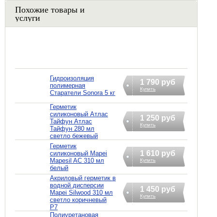
Похожие товары и
услуги
Гидроизоляция
1 790 руб
полимерная
Купить
Старатели Sonora 5 кг
Герметик
силиконовый Атлас
1 250 руб
Тайфун Атлас
Купить
Тайфун 280 мл
светло бежевый
Герметик
1 610 руб
силиконовый Mapei
Mapesil AC 310 мл
Купить
белый
Акриловый герметик в
водной дисперсии
1 450 руб
Mapei Silwood 310 мл
Купить
светло коричневый
P7
Полиуретановая