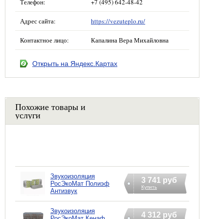
Телефон:
+7 (495) 642-48-42
Адрес сайта:
https://vezuteplo.ru/
Контактное лицо:
Капалина Вера Михайловна
Открыть на Яндекс.Картах
Похожие товары и
услуги
Звукоизоляция
3 741 руб
РосЭкоМат Полиэф
Купить
Антизвук
Звукоизоляция
4 312 руб
РосЭкоМат Кенаф