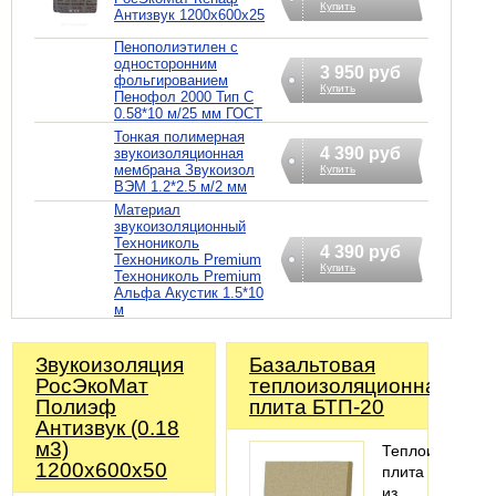
Купить
Антизвук 1200х600х25
Пенополиэтилен с
односторонним
3 950 руб
фольгированием
Купить
Пенофол 2000 Тип C
0.58*10 м/25 мм ГОСТ
Тонкая полимерная
4 390 руб
звукоизоляционная
мембрана Звукоизол
Купить
ВЭМ 1.2*2.5 м/2 мм
Материал
звукоизоляционный
Технониколь
4 390 руб
Технониколь Premium
Купить
Технониколь Premium
Альфа Акустик 1.5*10
м
Звукоизоляция
Базальтовая
РосЭкоМат
теплоизоляционная
Полиэф
плита БТП-20
Антизвук (0.18
м3)
Теплоизоляцио
1200х600х50
плита
из