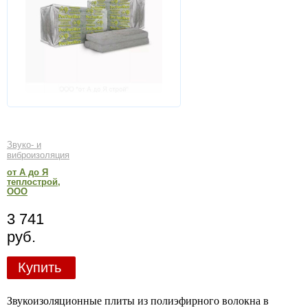
Звуко- и
виброизоляция
от А до Я
теплострой,
ООО
3 741
руб.
Купить
Звукоизоляционные плиты из полиэфирного волокна в