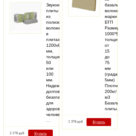
Звукоизоляционные
базальтового
плиты
волокна
из
марки
полиэфирного
БТП
волокна
Размеры
в
1000*500мм,
плитах
толщина
1200х600
от
мм,
15
толщиной
до
50
75
или
мм
100
(градация
мм.
5мм)
Надежные,
Плотность
долговечные,
200кг/
безопасные
м3
для
Базальтовые
здоровья
плиты…
человека.
…
1 376 руб
Купить
2 170 руб
Купить