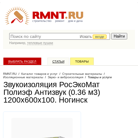
строительство
ремонт
дом и дача
Искать
везде
Например,
тепловые пушки
ВЫБРАТЬ РАЗДЕЛ
СТАТЬИ
ТОВАРЫ
КАТАЛОГ КОМПАНИЙ
RMNT.RU
/
Каталог товаров и услуг
/
Строительные материалы
/
Изоляционные материалы
/
Звуко- и виброизоляция
/
Товары и услуги
Звукоизоляция РосЭкоМат
Полиэф Антизвук (0.36 м3)
1200х600х100
. Ногинск