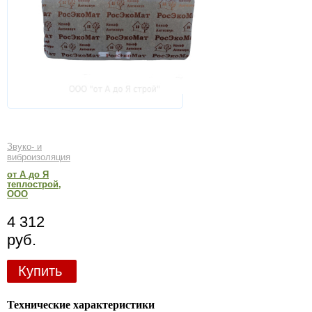
Звуко- и
виброизоляция
от А до Я
теплострой,
ООО
4 312
руб.
Купить
Технические характеристики