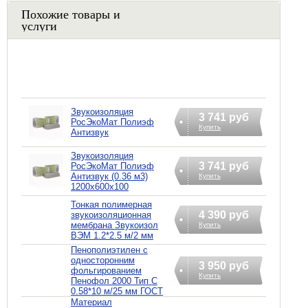
Похожие товары и
услуги
Звукоизоляция
3 741 руб
РосЭкоМат Полиэф
Купить
Антизвук
Звукоизоляция
3 741 руб
РосЭкоМат Полиэф
Антизвук (0.36 м3)
Купить
1200х600х100
Тонкая полимерная
4 390 руб
звукоизоляционная
мембрана Звукоизол
Купить
ВЭМ 1.2*2.5 м/2 мм
Пенополиэтилен с
односторонним
3 950 руб
фольгированием
Купить
Пенофол 2000 Тип C
0.58*10 м/25 мм ГОСТ
Материал