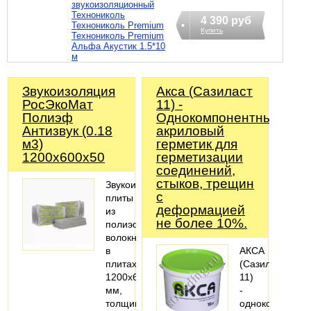
звукоизоляционный
Технониколь
4 390 руб
Технониколь Premium
Купить
Технониколь Premium
Альфа Акустик 1.5*10
м
Звукоизоляция
Акса (Сазиласт
РосЭкоМат
11) -
Полиэф
Однокомпонентный
Антизвук (0.18
акриловый
м3)
герметик для
1200х600х50
герметизации
соединений,
стыков, трещин
Звукоизоляционные
с
плиты
деформацией
из
не более 10%.
полиэфирного
волокна
в
АКСА
плитах
(Сазиласт
1200х600
11)
мм,
-
толщиной
однокомпонент