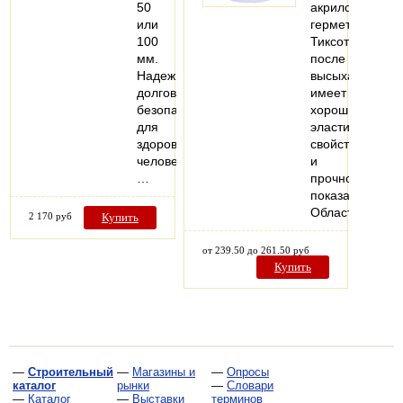
50
акриловый
или
герметик.
100
Тиксотропен,
мм.
после
Надежные,
высыхания
долговечные,
имеет
безопасные
хорошие
для
эластичные
здоровья
свойства
человека.
и
…
прочностные
показатели.
Область…
2 170 руб
Купить
от 239.50 до 261.50 руб
Купить
—
Строительный
—
Магазины и
—
Опросы
каталог
рынки
—
Словари
—
Каталог
—
Выставки
терминов