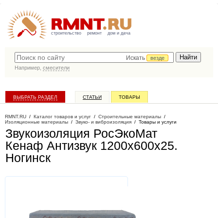
строительство
ремонт
дом и дача
Искать
везде
Например,
смесители
ВЫБРАТЬ РАЗДЕЛ
СТАТЬИ
ТОВАРЫ
КАТАЛОГ КОМПАНИЙ
RMNT.RU
/
Каталог товаров и услуг
/
Строительные материалы
/
Изоляционные материалы
/
Звуко- и виброизоляция
/
Товары и услуги
Звукоизоляция РосЭкоМат
Кенаф Антизвук 1200х600х25
.
Ногинск