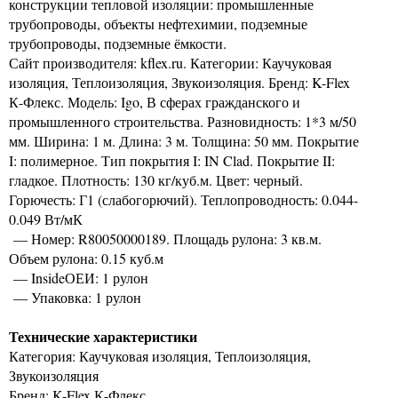
конструкции тепловой изоляции: промышленные
трубопроводы, объекты нефтехимии, подземные
трубопроводы, подземные ёмкости.
Сайт производителя: kflex.ru. Категории: Каучуковая
изоляция, Теплоизоляция, Звукоизоляция. Бренд: K-Flex
К-Флекс. Модель: Igo, В сферах гражданского и
промышленного строительства. Разновидность: 1*3 м/50
мм. Ширина: 1 м. Длина: 3 м. Толщина: 50 мм. Покрытие
I: полимерное. Тип покрытия I: IN Clad. Покрытие II:
гладкое. Плотность: 130 кг/куб.м. Цвет: черный.
Горючесть: Г1 (слабогорючий). Теплопроводность: 0.044-
0.049 Вт/мК
— Номер: R80050000189. Площадь рулона: 3 кв.м.
Объем рулона: 0.15 куб.м
— InsideОЕИ: 1 рулон
— Упаковка: 1 рулон
Технические характеристики
Категория: Каучуковая изоляция, Теплоизоляция,
Звукоизоляция
Бренд: K-Flex К-Флекс