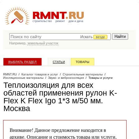
строительство
ремонт
дом и дача
Искать
везде
Например,
земельный участок
ВЫБРАТЬ РАЗДЕЛ
СТАТЬИ
ТОВАРЫ
КАТАЛОГ КОМПАНИЙ
RMNT.RU
/
Каталог товаров и услуг
/
Строительные материалы
/
Изоляционные материалы
/
Звуко- и виброизоляция
/
Товары и услуги
Теплоизоляция для всех
областей применения рулон K-
Flex K Flex Igo 1*3 м/50 мм
.
Москва
Внимание! Данное предложение находится в
архиве. Описание и стоимость товара или услуги,