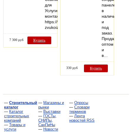
для
панелей
Услуги
в
монтажа:
наличии
https://vezuteplo.ru/montazh-
и
zvukoizoliatsii/
под
заказ.
Продажа
7 300 руб
Купить
оптом
и
в…
330 руб
Купить
—
Строительный
—
Магазины и
—
Опросы
каталог
рынки
—
Словари
—
Каталог
—
Выставки
терминов
строительных
—
ГОСТы,
—
Лента
компаний
СНИПы,
новостей RSS
—
Товары и
СанПиНы
услуги
—
Новости