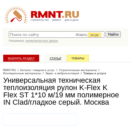
строительство
ремонт
дом и дача
Искать
везде
Например,
межкомнатные двери
ВЫБРАТЬ РАЗДЕЛ
СТАТЬИ
ТОВАРЫ
КАТАЛОГ КОМПАНИЙ
RMNT.RU
/
Каталог товаров и услуг
/
Строительные материалы
/
Изоляционные материалы
/
Звуко- и виброизоляция
/
Товары и услуги
Универсальная техническая
теплоизоляция рулон K-Flex K
Flex ST 1*10 м/19 мм полимерное
IN Clad/гладкое серый
. Москва