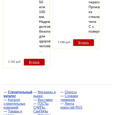
50
переплетения.
или
Производится
100
из
мм.
стекла
Надежные,
типа
долговечные,
С с
безопасные
поверхностно
для
здоровья
3 190 руб
Купить
человека.
…
2 242 руб
Купить
—
Строительный
—
Магазины и
—
Опросы
каталог
рынки
—
Словари
—
Каталог
—
Выставки
терминов
строительных
—
ГОСТы,
—
Лента
компаний
СНИПы,
новостей RSS
—
Товары и
СанПиНы