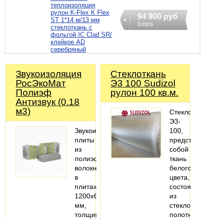
теплоизоляция
рулон K-Flex K Flex
94 900 руб
ST 1*14 м/13 мм
Купить
стеклоткань c
фольгой IC Clad SR/
клейкое AD
серебряный
Звукоизоляция
Стеклоткань
РосЭкоМат
Э3 100 Sudizol
Полиэф
рулон 100 кв.м.
Антизвук (0.18
м3)
Стеклоткань
Э3-
Звукоизоляционные
100,
плиты
представляет
из
собой
полиэфирного
ткань
волокна
белого
в
цвета,
плитах
состоящую
1200х600
из
мм,
стеклонитей,
толщиной
полотняного