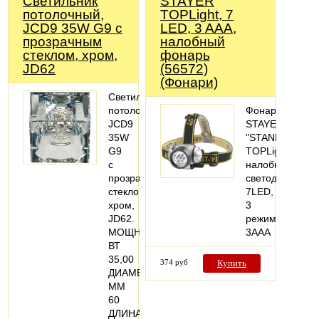
Светильник
STAYER
потолочный,
TOPLight, 7
JCD9 35W G9 с
LED, 3 AAA,
прозрачным
налобный
стеклом, хром,
фонарь
JD62
(56572)
(Фонари)
Светильник
потолочный-
Фонарь
JCD9
STAYER
35W
"STANDARD"
G9
TOPLight
с
налобный
прозрачным
светодиодный,
стеклом,
7LED,
хром,
3
JD62.
режима,
МОЩНОСТЬ,
3ААА
ВТ
35,00
374 руб
Купить
ДИАМЕТР,
ММ
60
ДЛИНА,