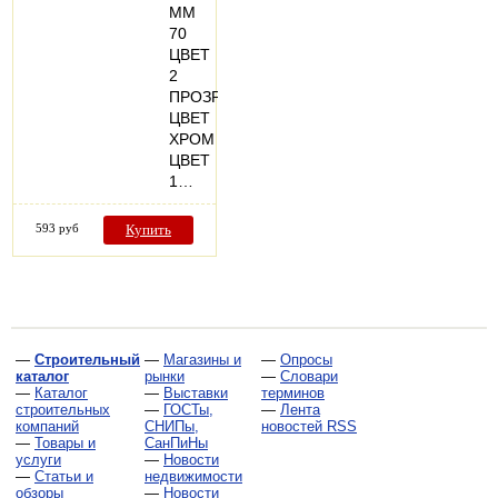
ММ
70
ЦВЕТ
2
ПРОЗРАЧНЫЙ
ЦВЕТ
ХРОМ
ЦВЕТ
1…
593 руб
Купить
—
Строительный
—
Магазины и
—
Опросы
каталог
рынки
—
Словари
—
Каталог
—
Выставки
терминов
строительных
—
ГОСТы,
—
Лента
компаний
СНИПы,
новостей RSS
—
Товары и
СанПиНы
услуги
—
Новости
—
Статьи и
недвижимости
обзоры
—
Новости