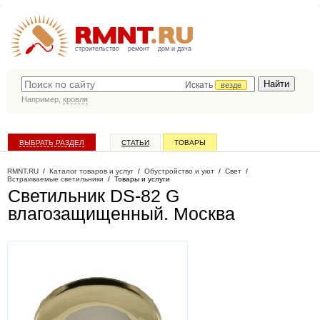
строительство
ремонт
дом и дача
Искать
везде
Например,
кровля
ВЫБРАТЬ РАЗДЕЛ
СТАТЬИ
ТОВАРЫ
КАТАЛОГ КОМПАНИЙ
RMNT.RU
/
Каталог товаров и услуг
/
Обустройство и уют
/
Свет
/
Встраиваемые светильники
/
Товары и услуги
Светильник DS-82 G
влагозащищенный
. Москва