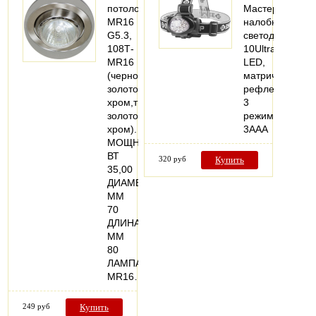
потолочный,
Мастер
MR16
налобный
G5.3,
светодиодный,
108Т-
10Ultra
MR16
LED,
(черное
матричный
золото,серый-
рефлектор,
хром,титан-
3
золото,титан-
режима,
хром).
3ААА
МОЩНОСТЬ,
ВТ
320 руб
Купить
35,00
ДИАМЕТР,
ММ
70
ДЛИНА,
ММ
80
ЛАМПА
MR16…
249 руб
Купить