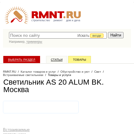
строительство
ремонт
дом и дача
Искать
везде
Например,
триммеры
ВЫБРАТЬ РАЗДЕЛ
СТАТЬИ
ТОВАРЫ
КАТАЛОГ КОМПАНИЙ
RMNT.RU
/
Каталог товаров и услуг
/
Обустройство и уют
/
Свет
/
Встраиваемые светильники
/
Товары и услуги
Светильник AS 20 ALUM BK
.
Москва
Встраиваемые