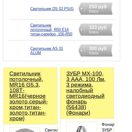
250 руб
Светильник DS 02 PS/G
Купить
Светильник
333 руб
потолочный, R50 E14
Купить
титан-серебро, 156-R50
300 руб
Светильник AS 31
ALUM
Купить
Светильник
ЗУБР МХ-100,
потолочный,
3 AAA, 100 Лм,
MR16 G5.3,
3 режима,
108Т-
налобный
MR16(черное
светодиодный
золото,серый-
фонарь
хром,титан-
(56438)
золото,титан-
(Фонари)
хром)
Фонарь
Светильник
ЗУБР