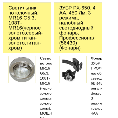
Светильник
ЗУБР РХ-650, 4
потолочный,
AA, 450 Лм, 3
MR16 G5.3,
режима,
108Т-
налобный
MR16(черное
светодиодный
золото,серый-
фонарь,
хром,титан-
Профессионал
золото,титан-
(56430)
хром)
(Фонари)
Светильник
Фонарь
потолочный,
ЗУБР
MR16
ПРОФИ
G5.3,
налобный
108Т-
светодиодный,
MR16
6Вт(450Лм),
(черное
регулируемый
золото,серый-
фокус,
хром,титан-
3
золото,титан-
режима,
хром).
трансформер,
МОЩНОСТЬ,
4АА