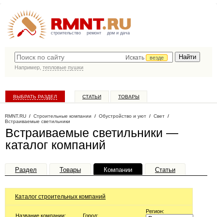
строительство
ремонт
дом и дача
Искать
везде
Например,
тепловые пушки
ВЫБРАТЬ РАЗДЕЛ
СТАТЬИ
ТОВАРЫ
КАТАЛОГ КОМПАНИЙ
RMNT.RU
/
Строительные компании
/
Обустройство и уют
/
Свет
/
Встраиваемые светильники
Встраиваемые светильники —
каталог компаний
Раздел
Товары
Компании
Статьи
Каталог строительных компаний
Регион:
Название компании:
Город: