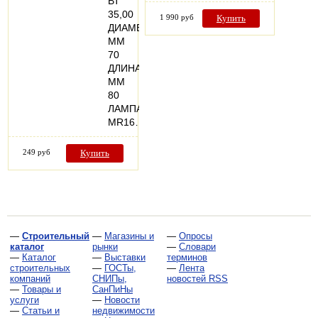
ВТ
35,00
1 990 руб
Купить
ДИАМЕТР,
ММ
70
ДЛИНА,
ММ
80
ЛАМПА
MR16…
249 руб
Купить
—
Строительный
—
Магазины и
—
Опросы
каталог
рынки
—
Словари
—
Каталог
—
Выставки
терминов
строительных
—
ГОСТы,
—
Лента
компаний
СНИПы,
новостей RSS
—
Товары и
СанПиНы
услуги
—
Новости
—
Статьи и
недвижимости