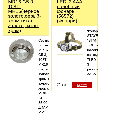
MR16 G5.3,
LED, 3 AAA,
108Т-
налобный
MR16(черное
фонарь
золото,серый-
(56572)
хром,титан-
(Фонари)
золото,титан-
хром)
Фонарь
STAYER
Светильник
"STANDARD"
потолочный,
TOPLight
MR16
налобный
G5.3,
светодиодный,
108Т-
7LED,
MR16
3
(черное
режима,
золото,серый-
3ААА
хром,титан-
золото,титан-
374 руб
Купить
хром).
МОЩНОСТЬ,
ВТ
35,00
ДИАМЕТР,
ММ