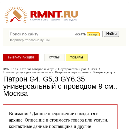
строительство
ремонт
дом и дача
Искать
везде
Например,
тепловые пушки
ВЫБРАТЬ РАЗДЕЛ
СТАТЬИ
ТОВАРЫ
КАТАЛОГ КОМПАНИЙ
RMNT.RU
/
Каталог товаров и услуг
/
Обустройство и уют
/
Свет
/
Комплектующие для светильников
/
Патроны и переходники
/
Товары и услуги
Патрон G4, G5,3 GY6.35
универсальный с проводом 9 см.
.
Москва
Внимание! Данное предложение находится в
архиве. Описание и стоимость товара или услуги,
контактные данные поставщика и другие