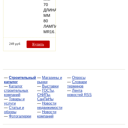
70
ДЛИНА,
ММ
80
ЛАМПА
MR16…
249 руб
Купить
—
Строительный
—
Магазины и
—
Опросы
каталог
рынки
—
Словари
—
Каталог
—
Выставки
терминов
строительных
—
ГОСТы,
—
Лента
компаний
СНИПы,
новостей RSS
—
Товары и
СанПиНы
услуги
—
Новости
—
Статьи и
недвижимости
обзоры
—
Новости
—
Фотогалереи
компаний