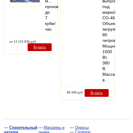
м.,
выпускался
производительность
под
до
маркой
7
СО-46Б.
кубм/
Объем
час.
загрузки
80
литров.
от 13 153 836 руб
Мощность
Купить
1500
Вт,
380
В.
Масса
в…
68 500 руб
Купить
—
Строительный
—
Магазины и
—
Опросы
каталог
рынки
—
Словари