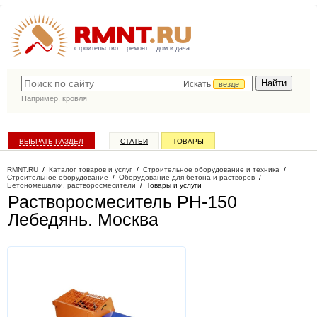
строительство
ремонт
дом и дача
Искать
везде
Например,
кровля
ВЫБРАТЬ РАЗДЕЛ
СТАТЬИ
ТОВАРЫ
КАТАЛОГ КОМПАНИЙ
RMNT.RU
/
Каталог товаров и услуг
/
Строительное оборудование и техника
/
Строительное оборудование
/
Оборудование для бетона и растворов
/
Бетономешалки, растворосмесители
/
Товары и услуги
Растворосмеситель РН-150
Лебедянь
. Москва