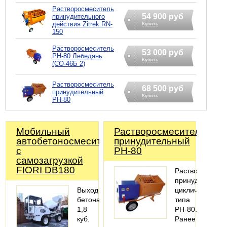
Растворосмеситель
54 900 руб
принудительного
действия Zitrek RN-
Купить
150
Растворосмеситель
53 000 руб
РН-80 Лебедянь
Купить
(СО-46Б 2)
Растворосмеситель
68 500 руб
принудительный
Купить
РН-80
Мобильный
Растворосмеситель
автобетоносмеситель
принудительный
с
РН-80
самозагрузкой
FIORI DB180
Растворосмеси
принудительны
Выход
цикличного
бетона
типа
1,8
РН-80.
куб.
Ранее