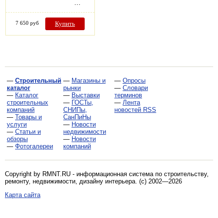
…
7 650 руб
Купить
—
Строительный
—
Магазины и
—
Опросы
каталог
рынки
—
Словари
—
Каталог
—
Выставки
терминов
строительных
—
ГОСТы,
—
Лента
компаний
СНИПы,
новостей RSS
—
Товары и
СанПиНы
услуги
—
Новости
—
Статьи и
недвижимости
обзоры
—
Новости
—
Фотогалереи
компаний
Copyright by RMNT.RU - информационная система по
строительству,
ремонту, недвижимости, дизайну интерьера
. (c) 2002—2026
Карта сайта