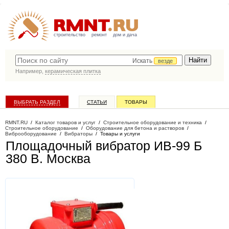
строительство
ремонт
дом и дача
Искать
везде
Например,
керамическая плитка
ВЫБРАТЬ РАЗДЕЛ
СТАТЬИ
ТОВАРЫ
КАТАЛОГ КОМПАНИЙ
RMNT.RU
/
Каталог товаров и услуг
/
Строительное оборудование и техника
/
Строительное оборудование
/
Оборудование для бетона и растворов
/
Виброоборудование
/
Вибраторы
/
Товары и услуги
Площадочный вибратор ИВ-99 Б
380 В
. Москва