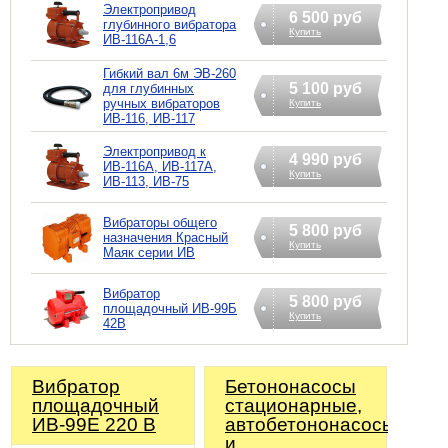
Электропривод
6 500 руб
глубинного вибратора
Купить
ИВ-116A-1,6
Гибкий вал 6м ЭВ-260
5 100 руб
для глубинных
ручных вибраторов
Купить
ИВ-116, ИВ-117
Электропривод к
4 990 руб
ИВ-116А, ИВ-117А,
Купить
ИВ-113, ИВ-75
Вибраторы общего
5 800 руб
назначения Красный
Купить
Маяк серии ИВ
Вибратор
5 800 руб
площадочный ИВ-99Б
Купить
42В
Вибратор
Бетононасосы
площадочный
стационарные,
ИВ-99Е 220 В
автобетононасосы
и