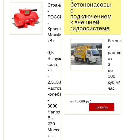
бетононасосы
Страна
с
-
подключением
РОССИЯПроизводитель
к внешней
-
гидросистеме
Красный
МаякМощность,
кВт
бетононасосы
-
и
0,5
растворонасос
Вынуждающая
от
сила,
3
кН
до
-
100
2,5..5,0
куб.м/
Частота
час
колебаний
-
от 45 000 руб
3000
Купить
Напряжение,
В -
220
Масса,
кг -