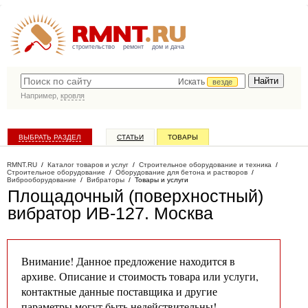
строительство
ремонт
дом и дача
Искать
везде
Например,
кровля
ВЫБРАТЬ РАЗДЕЛ
СТАТЬИ
ТОВАРЫ
КАТАЛОГ КОМПАНИЙ
RMNT.RU
/
Каталог товаров и услуг
/
Строительное оборудование и техника
/
Строительное оборудование
/
Оборудование для бетона и растворов
/
Виброоборудование
/
Вибраторы
/
Товары и услуги
Площадочный (поверхностный)
вибратор ИВ-127
. Москва
Внимание! Данное предложение находится в
архиве. Описание и стоимость товара или услуги,
контактные данные поставщика и другие
параметры могут быть недействительны!